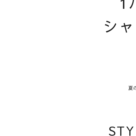
1
シャ
夏
STY