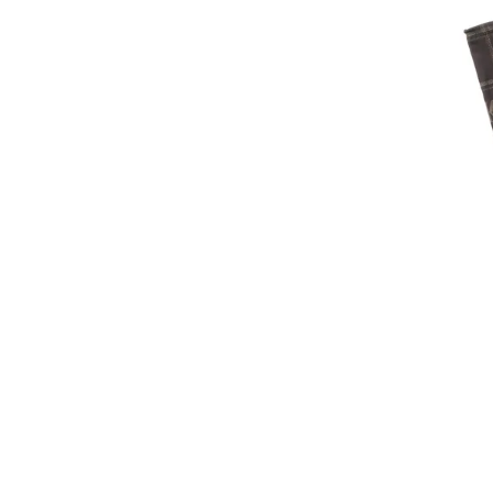
サイズ
S
M
L
X
29inc
30inc
32inc
34
カラー