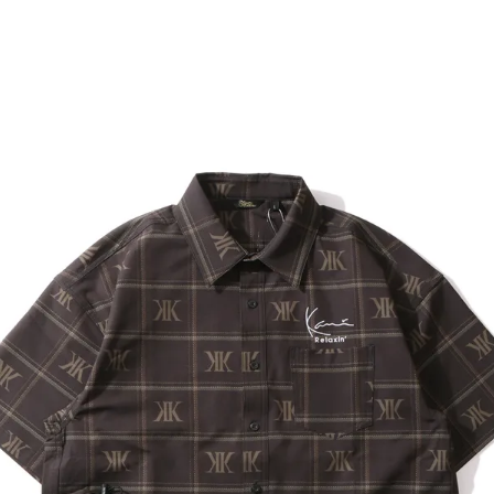
ら探す
並び順
円 ～
円