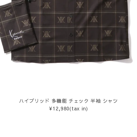
L
XXL
XXXL
inc
36inc
38inc
40inc
KIDS
tune
絞り込んで検索する
ハイブリッド 多機能 チェック 半袖 シャツ
¥12,980(tax in)