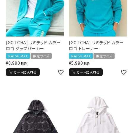
[GOTCHA] リミテッド カラー
[GOTCHA] リミテッド カラー
キーワードから探す
ロゴ ジップパーカー
ロゴ トレーナー
search
NATSU MAX
限定サイズ
NATSU MAX
限定サイズ
¥
6,990
¥
5,990
税込
税込
価格から探す
カートに入れる
カートに入れる
円 ～
円
並び順
カテゴリ