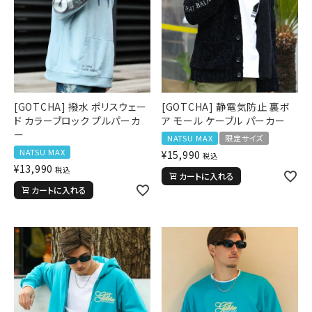
[GOTCHA] 撥水 ポリスウェー
[GOTCHA] 静電気防止 裏ボ
ド カラーブロック プルパーカ
ア モール ケーブル パーカー
ー
NATSU MAX
限定サイズ
NATSU MAX
¥
15,990
税込
¥
13,990
税込
カートに入れる
カートに入れる