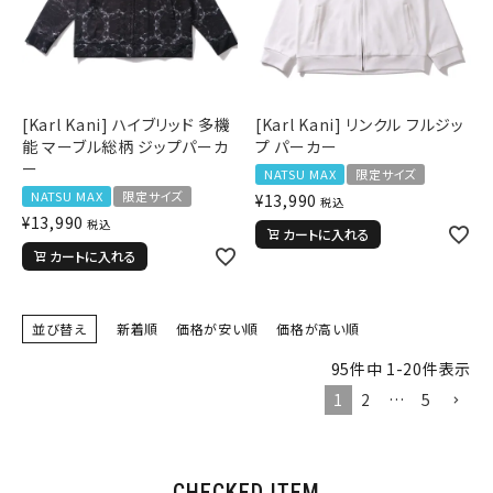
サイズ
S
M
L
XL
XXL
XXXL
29inc
30inc
32inc
[Karl Kani] ハイブリッド 多機
[Karl Kani] リンクル フルジッ
34inc
36inc
38inc
能 マーブル総柄 ジップパーカ
プ パーカー
40inc
KIDS
ー
NATSU MAX
限定サイズ
カラー
NATSU MAX
限定サイズ
¥
13,990
税込
¥
13,990
税込
カートに入れる
カートに入れる
並び替え
新着順
価格が安い順
価格が高い順
tune
絞り込んで検索する
95
件中
1
-
20
件表示
1
2
…
5
CHECKED ITEM