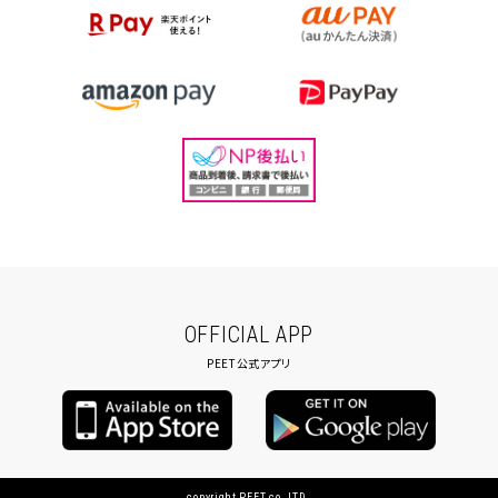
OFFICIAL APP
PEET公式アプリ
copyright PEET co.,LTD.