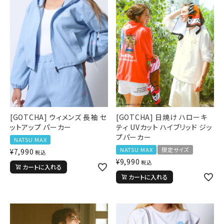
[GOTCHA] ウィメンズ 長袖 セ
[GOTCHA] 日焼け ハローキ
ットアップ パーカー
ティ UVカット ハイブリッド ジッ
プパーカー
NATSU MAX
NATSU MAX
限定サイズ
¥
7,990
税込
¥
9,990
税込
カートに入れる
カートに入れる