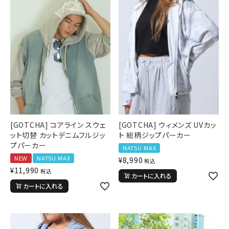
詳しい条件から探す
[GOTCHA] コアライン スウェ
[GOTCHA] ウィメンズ UVカッ
ット切替 カットデニムフルジッ
ト 総柄ジップパーカー
プパーカー
NATSU MAX
NEW
NATSU MAX
¥
8,990
税込
¥
11,990
税込
カートに入れる
カートに入れる