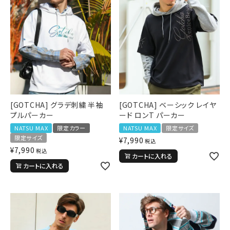
[GOTCHA] グラデ刺繍 半袖
[GOTCHA] ベーシック レイヤ
プルパーカー
ード ロンT パーカー
NATSU MAX
限定カラー
NATSU MAX
限定サイズ
限定サイズ
¥
7,990
税込
¥
7,990
税込
カートに入れる
カートに入れる