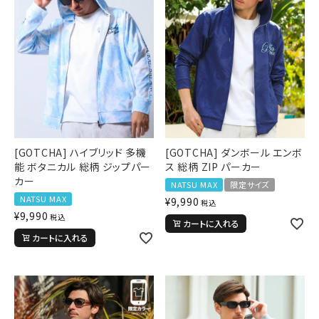
[GOTCHA] ハイブリッド 多機
[GOTCHA] ダンボール エンボ
能 ボタニカル 総柄 ジップパー
ス 総柄 ZIP パーカー
カー
NATSU MAX
限定サイズ
NATSU MAX
¥
9,990
税込
¥
9,990
税込
カートに入れる
カートに入れる