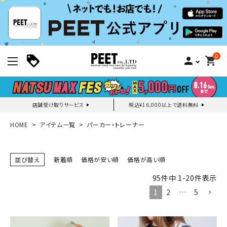
0
person
shopping_cart
店舗受け取りサービス
税込¥16,000以上で送料無料
新規会員登録｜ログイン
HOME
アイテム一覧
パーカー・トレーナー
ご利用ガイド
並び替え
新着順
価格が安い順
価格が高い順
95
件中
1
-
20
件表示
search
1
2
…
5