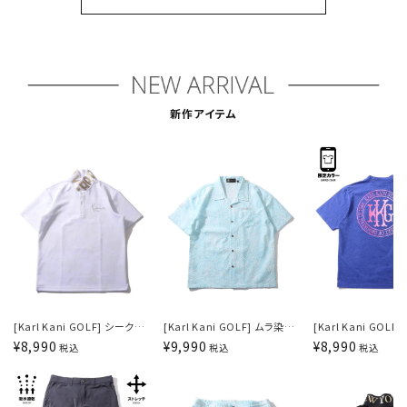
新作アイテム
[Karl Kani GOLF] シークレ
[Karl Kani GOLF] ムラ染め
[Karl Kani GOLF
ット パターンポロ
開襟シャツ
能 遮熱 グラデロゴ
¥
8,990
¥
9,990
¥
8,990
税込
税込
税込
ク T