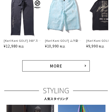
[Karl Kani GOLF] 360° スト
[Karl Kani GOLF] ムラ染め
[Karl Kani GOLF
レッチ ベーシックパンツ
ショーツ
能 遮熱 ゴールデン
¥
12,980
¥
10,990
¥
9,990
税込
税込
税込
MORE
人気スタイリング