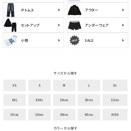
ボトムス
アウター
セットアップ
アンダーウェア
小物
SALE
サイズから探す
XS
S
M
L
XL
XXL
XXXL
29inc
30inc
32inc
34inc
36inc
38inc
40inc
KIDS
カラーから探す