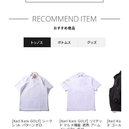
キーワードから探す
search
おすすめ商品
価格から探す
トップス
ボトムス
グッズ
円 ～
円
並び順
カテゴリ
サイズ
S
M
L
XL
XXL
XXXL
[Karl Kani GOLF] シーク
[Karl Kani GOLF] リミテッ
[Karl Kani
29inc
30inc
32inc
レット パターンポロ
ド マルチ機能 遮熱 アーム
ド ゴールデン
インパクト ポロ