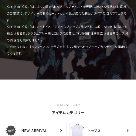
Karl Kani GOLFは、ゴルフ場でもヒップホップテイストを表現したいという熱い
お客様
のご要望に、デザイナーであるカール・カナイ氏が
応えた新しいタイプの ゴルフウェアで
す。
Karl Kani GOLFは、ナイトイメージのヒップホップブランドを、スポーツであるゴルフと
融合させる為、ラグジュアリー感とゴルフで必要とされる機能性を
両立させる事により、そ
の表現を可能にしました。
このかつてないゴルフウェアは、クラブでもゴルフ場でもヒップホップカルチャーを演出し
てくれます。
アイテムカテゴリー
NEW ARRIVAL
トップス