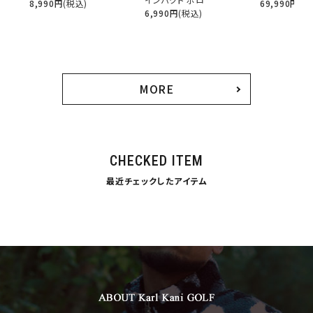
8,990
円
(税込)
69,990
円
(税
34inc
36inc
38inc
6,990
円
(税込)
40inc
KIDS
カラー
MORE
tune
絞り込んで検索する
CHECKED ITEM
最近チェックしたアイテム