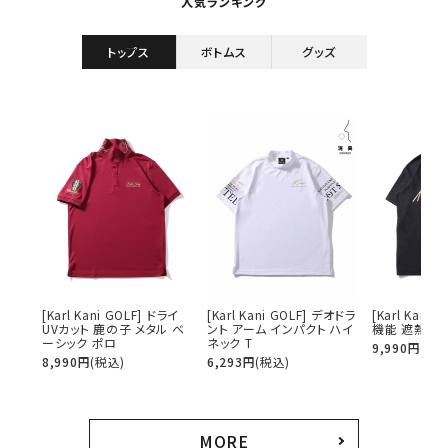
人気ランキング
トップス
ボトムス
グッズ
詳しい条件から探す
[Karl Kani GOLF] ドライ
[Karl Kani GOLF] デオドラ
[Karl Kani
UVカット 鹿の子 メタル ベ
ント アーム インパクト ハイ
機能 遮熱 
ーシック ポロ
ネック T
9,990
円
(税込
8,990
円
(税込)
6,293
円
(税込)
MORE