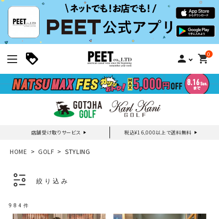
0
person
shopping_cart
店舗受け取りサービス
税込¥16,000以上で送料無料
新規会員登録｜ログイン
HOME
GOLF
STYLING
ご利用ガイド
絞り込み
984件
search