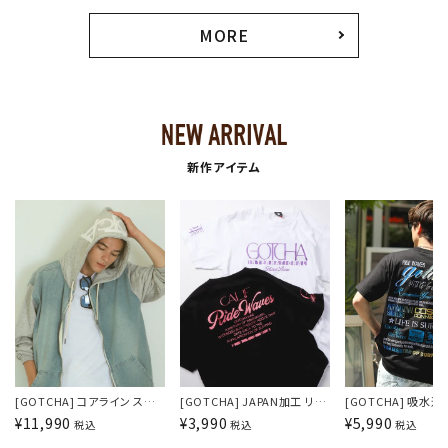
MORE
新作アイテム
[GOTCHA] コアライン スウェ
[GOTCHA] JAPAN加工 リミ
[GOTCHA] 吸水速
ット切替 カットデニムフルジッ
テッド カラーラメロゴT
ラデーションT
¥
11,990
¥
3,990
¥
5,990
税込
税込
税込
プパーカー