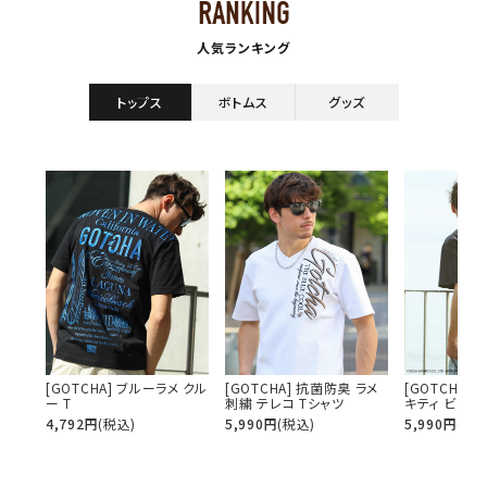
人気ランキング
詳しい条件から探す
トップス
ボトムス
グッズ
[GOTCHA] ブルーラメ クル
[GOTCHA] 抗菌防臭 ラメ
[GOTCHA]
ー T
刺繍 テレコ Tシャツ
キティ ビッグ
4,792
円
(税込)
5,990
円
(税込)
5,990
円
(税込