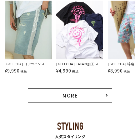
[GOTCHA] コアライン スウェ
[GOTCHA] JAPAN加工 スマ
[GOTCHA] 綿麻ラ
ット切替 カットデニムショーツ
イリーフェイス ネオンプリント
ニカルショーツ
¥
9,990
¥
4,990
¥
8,990
税込
税込
税込
T
MORE
人気スタイリング