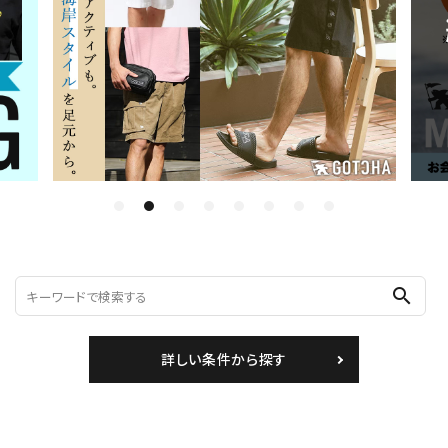
ブランドメニュー
新着アイテム
カテゴリー
スタイリング
ニュース・特集
ランキング
search
お問い合わせ
詳しい条件から探す