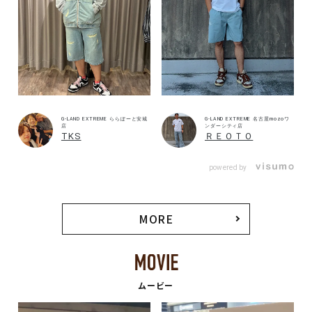
G-LAND EXTREME ららぽーと安城
G-LAND EXTREME 名古屋mozoワ
店
ンダーシティ店
TKS
ＲＥＯＴＯ
powered by
MORE
ムービー