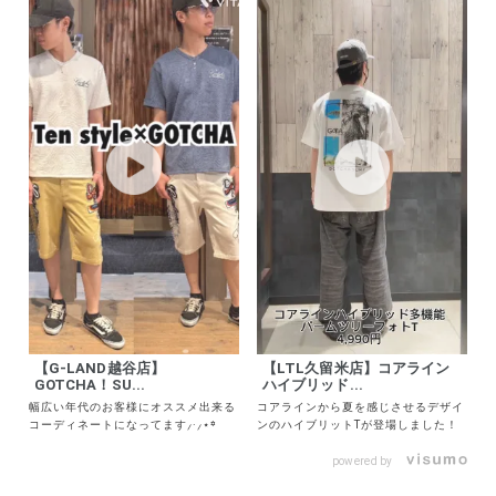
【G-LAND越谷店】
【LTL久留米店】コアライン
GOTCHA！SU...
ハイブリッド...
幅広い年代のお客様にオススメ出来る
コアラインから夏を感じさせるデザイ
コーディネートになってます⸝·⸝⋆꙳
ンのハイブリットTが登場しました！
powered by