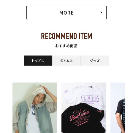
MORE
おすすめ商品
キーワードから探す
トップス
ボトムス
グッズ
search
価格から探す
円 ～
円
並び順
カテゴリ