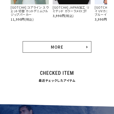
[GOTCHA] コアライン スウ
[GOTCHA] JAPAN加工 リ
[GOTCHA]
ェット切替 カットデニムフル
ミテッド カラーラメロゴT
イ UVカット
ジップパーカー
ブルーイッシュ
3,990
円
(税込)
サイズ
11,990
円
(税込)
3,990
円
(税込
S
M
L
XL
XXL
XXXL
29inc
30inc
32inc
34inc
36inc
38inc
MORE
40inc
KIDS
カラー
CHECKED ITEM
最近チェックしたアイテム
tune
絞り込んで検索する