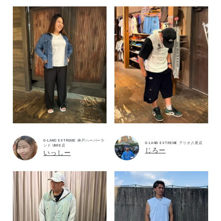
G-LAND EXTREME 神戸ハーバーラ
G-LAND EXTREME アリオ八尾店
ンド UMIE店
じろー
いっしー