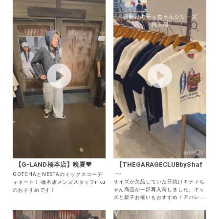
【G-LAND橋本店】晩夏🧡
【THEGARAGECLUBbyShaf
...
GOTCHAとNESTAのミックスコーデ
サイズが欠品していた日焼けキティち
ィネート！ 橋本店メンズスタッフriku
ゃん商品が一部再入荷しました。キッ
のおすすめです！
ズと親子お揃いもおすすめ！アパレ...