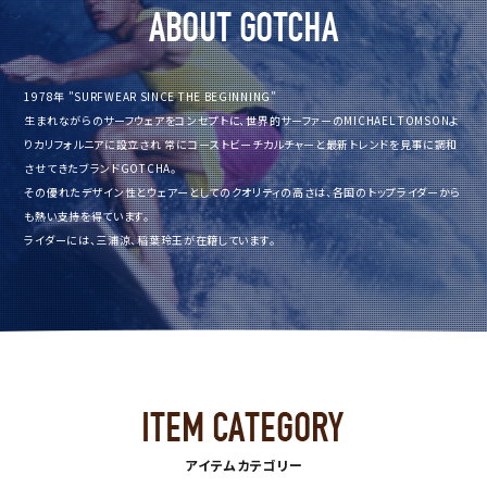
1978年 ”SURFWEAR SINCE THE BEGINNING”
生まれながらのサーフウェアをコンセプトに、世界的サーファーのMICHAEL TOMSONよ
りカリフォルニアに設立され
常にコーストビーチカルチャーと最新トレンドを見事に調和
させてきたブランドGOTCHA。
その優れたデザイン性とウェアーとしてのクオリティの高さは、各国のトップライダーから
も熱い支持を得ています。
ライダーには、三浦涼、稲葉玲王が在籍しています。
アイテムカテゴリー