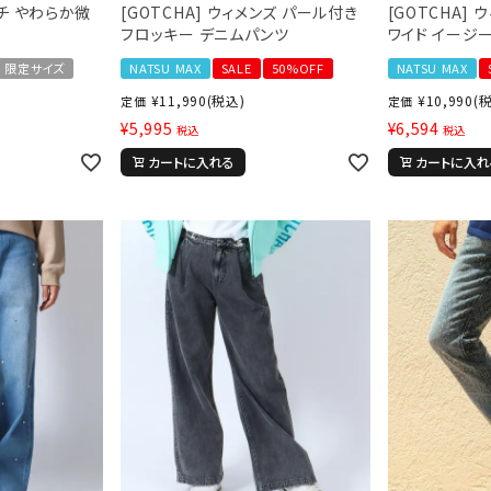
ッチ やわらか微
[GOTCHA] ウィメンズ パール付き
[GOTCHA] 
フロッキー デニムパンツ
ワイド イージ
限定サイズ
NATSU MAX
SALE
50%OFF
NATSU MAX
¥
11,990
(税込)
¥
10,990
(
定価
定価
¥
5,995
¥
6,594
税込
税込
カートに入れる
カートに入れ
ら探す
並び順
円 ～
円