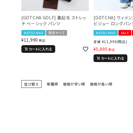
サイズ
S
M
L
X
[GOTCHA GOLF] 裏起毛 ストレッ
[GOTCHA] ウィメ
29inc
30inc
32inc
34
チ ベーシック パンツ
ビジュー ロングパン
カラー
NATSU MAX
限定サイズ
NATSU MAX
SALE
¥
11,990
税込
¥
11,990
(税込)
定価
¥
5,995
カートに入れる
税込
カートに入れる
並び替え
新着順
価格が安い順
価格が高い順