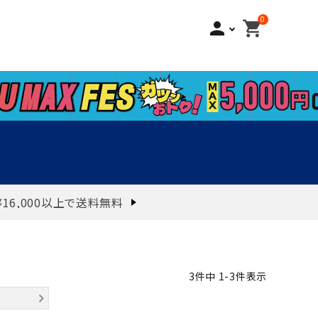
0
person
shopping_cart
¥16,000以上で送料無料
3
件中
1
-
3
件表示