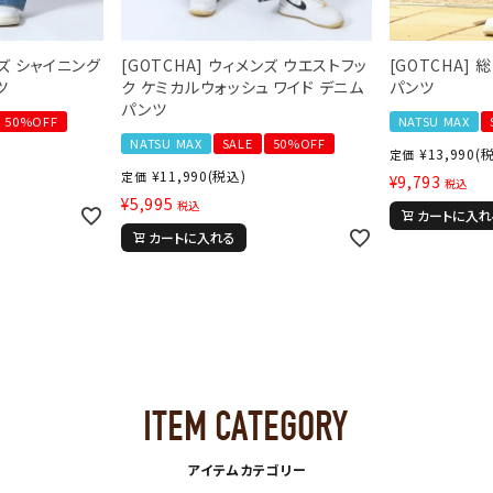
L
XXL
XXXL
ンズ シャイニング
[GOTCHA] ウィメンズ ウエストフッ
[GOTCHA] 
inc
36inc
38inc
40inc
KIDS
ツ
ク ケミカルウォッシュ ワイド デニム
パンツ
パンツ
50%OFF
NATSU MAX
NATSU MAX
SALE
50%OFF
¥
13,990
(
定価
¥
11,990
(税込)
定価
¥
9,793
税込
¥
5,995
絞り込んで検索する
tune
税込
カートに入れ
カートに入れる
アイテムカテゴリー