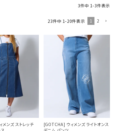
3
件中
1
-
3
件表示
1
2
23
件中
1
-
20
件表示
 ウィメンズ ストレッチ
[GOTCHA] ウィメンズ ライトオンス
ース
デニム パンツ