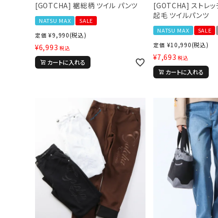
[GOTCHA] 裾総柄 ツイル パンツ
[GOTCHA] ストレ
起毛 ツイルパンツ
NATSU MAX
SALE
NATSU MAX
SALE
¥
9,990
(税込)
定価
¥
10,990
(税込)
定価
¥
6,993
税込
¥
7,693
税込
カートに入れる
カートに入れる
キーワードから探す
価格か
search
カテゴリ