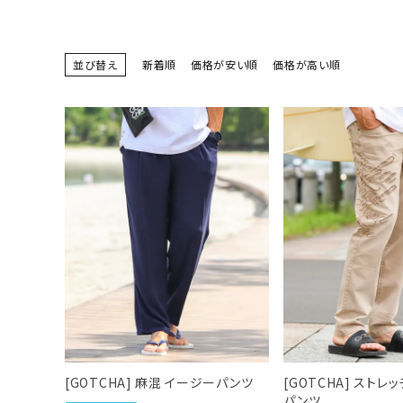
search
並び替え
新着順
価格が安い順
価格が高い順
ブランドメニュー
新着アイテム
カテゴリー
スタイリング
ニュース・特集
ランキング
お問い合わせ
[GOTCHA] 麻混 イージーパンツ
[GOTCHA] ストレ
パンツ