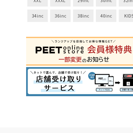
XXL
XXXL
29inc
30inc
32in
34inc
36inc
38inc
40inc
KID