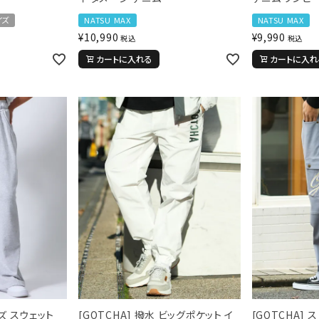
イズ
NATSU MAX
NATSU MAX
¥
10,990
¥
9,990
税込
税込
カートに入れる
カートに入れ
ンズ スウェット
[GOTCHA] 撥水 ビッグポケット イ
[GOTCHA] 