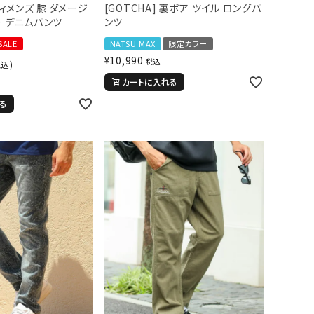
ウィメンズ 膝 ダメージ
[GOTCHA] 裏ボア ツイル ロングパ
ー デニムパンツ
ンツ
SALE
NATSU MAX
限定カラー
¥
10,990
税込
税込)
カートに入れる
る