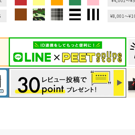
c
¥4,001〜¥5
S
¥8,001〜¥1