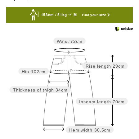
158cm / 51kg
M
Find your size
Waist
72cm
Rise length
29cm
Hip
102cm
Thickness of thigh
34cm
Inseam length
70cm
Hem width
30.5cm