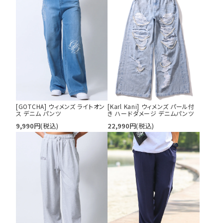
カテゴリ
サイズ
S
M
L
XL
XXL
XXXL
[GOTCHA] ウィメンズ ライトオン
[Karl Kani] ウィメンズ パール付
29inc
30inc
32inc
ス デニム パンツ
き ハードダメージ デニムパンツ
34inc
36inc
38inc
9,990
円
(税込)
22,990
円
(税込)
40inc
KIDS
カラー
tune
絞り込んで検索する