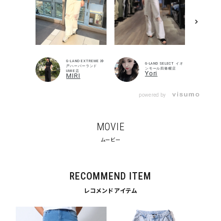
G-LAND EXTREME 神
G-LAND SELECT イオ
戸ハーバーランド
ンモール四條畷店
UMIE店
Yori
MIRI
powered by
MOVIE
キーワードから探す
ムービー
search
RECOMMEND ITEM
価格から探す
レコメンドアイテム
円 ～
円
並び順