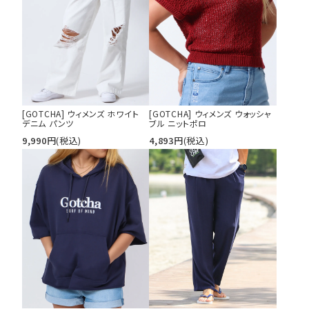
カテゴリ
サイズ
[GOTCHA] ウィメンズ ホワイト
[GOTCHA] ウィメンズ ウォッシャ
S
M
L
デニム パンツ
ブル ニットポロ
XL
XXL
XXXL
9,990
円
(税込)
4,893
円
(税込)
29inc
30inc
32inc
34inc
36inc
38inc
40inc
KIDS
カラー
tune
絞り込んで検索する