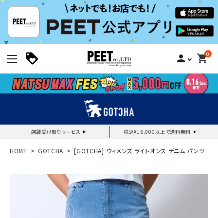
0
person
shopping_cart
店舗受け取りサービス
税込¥16,000以上で送料無料
新規会員登録｜ログイン
HOME
GOTCHA
[GOTCHA] ウィメンズ ライトオンス デニム パンツ
ご利用ガイド
search