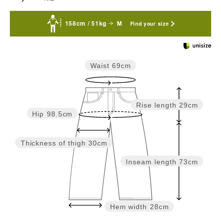
158cm / 51kg
M
Find your size
Waist
69cm
Rise length
29cm
Hip
98.5cm
Thickness of thigh
30cm
Inseam length
73cm
Hem width
28cm