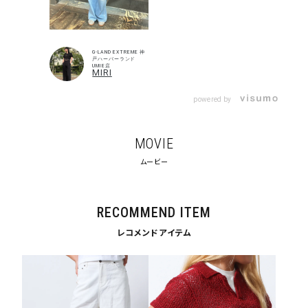
G-LAND EXTREME 神
戸ハーバーランド
UMIE店
MIRI
powered by
MOVIE
ムービー
キーワードから探す
RECOMMEND ITEM
search
レコメンドアイテム
価格から探す
円 ～
円
並び順