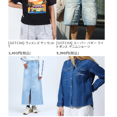
[GOTCHA] ウィメンズ サンセット
[GOTCHA] スーパー バギー ライ
T
トオンス デニムショーツ
3,493
円
(税込)
9,990
円
(税込)