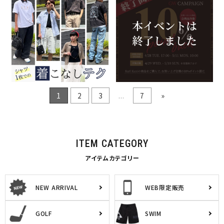
枚での着こなしテク
元キャンペーン
2026.05.08
2026.05.08
KARL KANI
KARL KANI
特集一覧
スタッフコンテンツ
特集一覧
1
2
3
...
7
»
ITEM CATEGORY
アイテムカテゴリー
NEW ARRIVAL
WEB限定販売
GOLF
SWIM