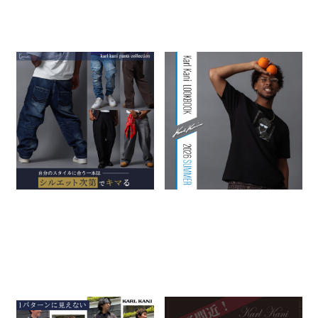
自分のスタイルに合う一本
Karl Kani LOOKBOOK 2026
は、”シルエット次第”でキマる
SUMMER
2026.06.11
2026.06.04
KARL KANI
特集一覧
KARL KANI
特集一覧
1パターンに見えない！ シャツ1
GW Karl Kaniポイント10%還