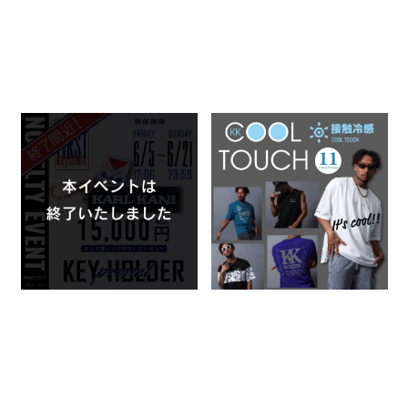
KARL KANI オリジナルキーホ
karl kaniの接触冷感アイテム
ルダー NOVELTY EVENT開催
KK COOL TOUCH
決定！
2026.06.19
2026.06.18
KARL KANI
KARL KANI
特集一覧
イベント・ノベルティ関連
特集一覧