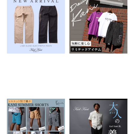
NEW ARRIVAL -KARL KANI
『Daily Kani』
& KARL KANI GOLF-
2026.07.30
2026.08.07
KARL KANI
特集一覧
KARL KANI
シルエット別で選ぶ KANI
Karl Kani流、大人の着こな
SUMMERショーツ
し。
2026.07.24
2026.07.16
KARL KANI
特集一覧
KARL KANI
特集一覧