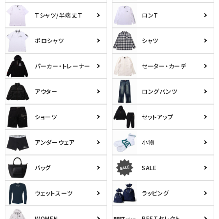
Tシャツ/半端丈T
ロンT
ポロシャツ
シャツ
パーカー・トレーナー
セーター・カーデ
キーワードから探す
アウター
ロングパンツ
search
ショーツ
セットアップ
価格から探す
アンダーウェア
小物
円 ～
円
並び順
バッグ
SALE
ウェットスーツ
ラッピング
カテゴリ
WOMEN
PEETセレクト