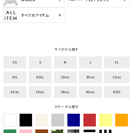
すべてのアイテム
サイズ
S
M
L
XL
XXL
XXXL
29inc
30inc
32inc
サイズから探す
34inc
36inc
38inc
40inc
KIDS
XS
S
M
L
XL
カラー
XXL
XXXL
29inc
30inc
32inc
34inc
36inc
38inc
40inc
KIDS
カラーから探す
tune
絞り込んで検索する