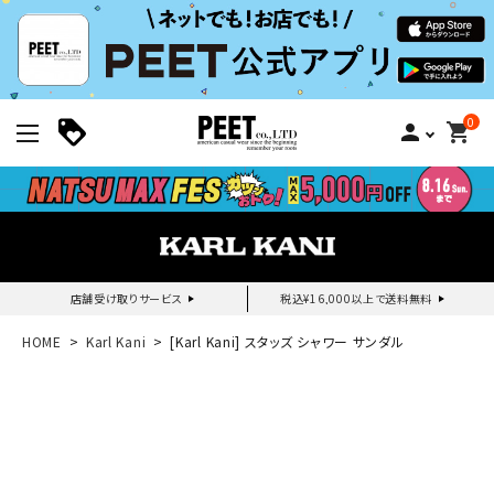
0
person
shopping_cart
店舗受け取りサービス
税込¥16,000以上で送料無料
新規会員登録｜ログイン
HOME
Karl Kani
[Karl Kani] スタッズ シャワー サンダル
ご利用ガイド
search