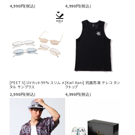
S
M
L
4,990
円
(税込)
4,990
円
(税込)
XL
XXL
XXXL
29inc
30inc
32inc
34inc
36inc
38inc
40inc
KIDS
カラー
tune
絞り込んで検索する
[PEET S] UVカット99% スリム メ
[Karl Kani] 抗菌防臭 テレコ タン
タル サングラス
クトップ
2,990
円
(税込)
4,990
円
(税込)