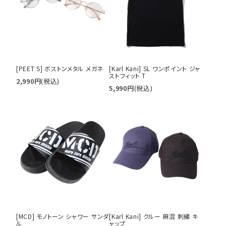
キーワードから探す
[PEET S] ボストンメタル メガネ
[Karl Kani] SL ワンポイント ジャ
search
ストフィット T
2,990
円
(税込)
5,990
円
(税込)
価格から探す
円 ～
円
並び順
カテゴリ
サイズ
[MCD] モノトーン シャワー サンダ
[Karl Kani] クルー 麻混 刺繍 キ
ル
ャップ