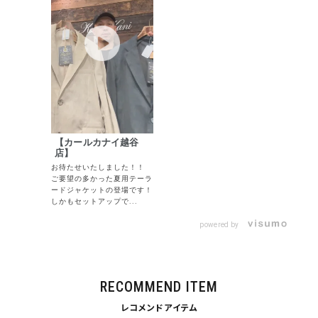
サイズ
S
M
L
XL
XXL
XXXL
29inc
30inc
32inc
34inc
36inc
38inc
40inc
KIDS
カラー
【カールカナイ越谷
店】
お待たせいたしました！！
ご要望の多かった夏用テーラ
ードジャケットの登場です！
tune
絞り込んで検索する
しかもセットアップで...
powered by
RECOMMEND ITEM