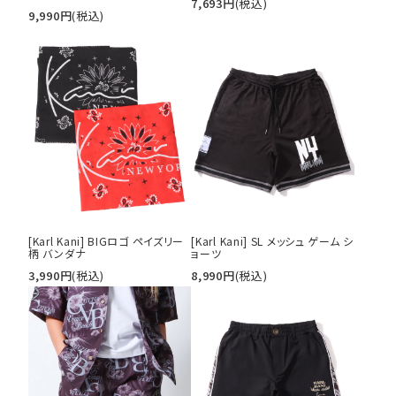
[Karl Kani GOLF] ドライ UVカッ
[Karl Kani GOLF] ストレッチ ナ
ト ガムストレッチ イージー ショー
イロン カーゴ ショーツ
ツ
7,693
円
(税込)
9,990
円
(税込)
[Karl Kani] BIGロゴ ペイズリー
[Karl Kani] SL メッシュ ゲーム シ
柄 バンダナ
ョーツ
3,990
円
(税込)
8,990
円
(税込)