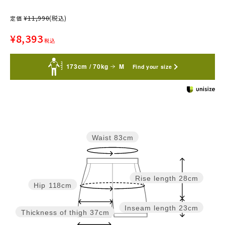
¥
11,990
(税込)
定価
¥
8,393
税込
173cm / 70kg
M
Find your size
Waist
83cm
Rise length
28cm
Hip
118cm
Inseam length
23cm
Thickness of thigh
37cm