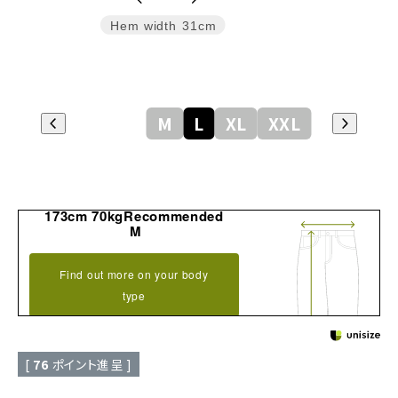
Hem width
31cm
M
L
XL
XXL
173cm 70kgRecommended
M
Find out more on your body
type
[
76
ポイント進呈 ]