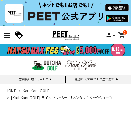
0
person
shopping_cart
店舗受け取りサービス
税込¥16,000以上で送料無料
新規会員登録｜ログイン
HOME
Karl Kani GOLF
[Karl Kani GOLF] ライト フレッシュ リネンタッチ タックショーツ
ご利用ガイド
search