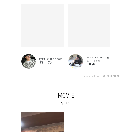
キーワードから探す
search
PEET ONLINE STORE
おーの
価格から探す
G-LAND EXTREME 横
浜トレッサ店
miyu
円 ～
円
powered by
並び順
MOVIE
ムービー
カテゴリ