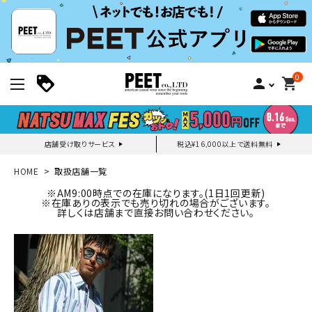
0
person
shopping_cart
店舗受け取りサービス
税込¥16,000以上で送料無料
新規会員登録｜ログイン
HOME
取扱店舗一覧
※AM9:00時点での在庫になります。(1日1回更新)
※在庫ありの表示でも売り切れの場合がございます。
ご利用ガイド
詳しくは店舗まで直接お問い合わせください。
search