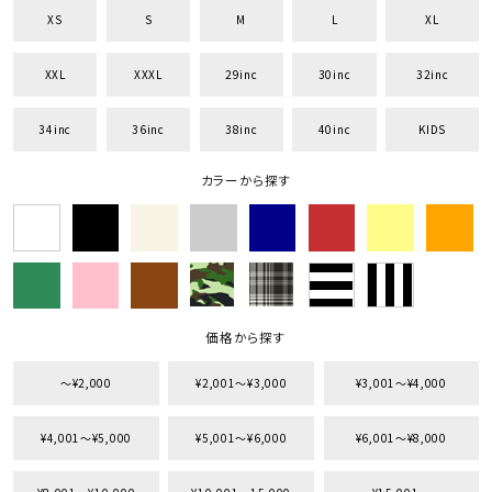
XS
S
M
L
XL
XXL
XXXL
29inc
30inc
32inc
34inc
36inc
38inc
40inc
KIDS
キーワードから探す
search
カラーから探す
価格から探す
円 ～
円
並び順
価格から探す
〜¥2,000
¥2,001〜¥3,000
¥3,001〜¥4,000
カテゴリ
¥4,001〜¥5,000
¥5,001〜¥6,000
¥6,001〜¥8,000
サイズ