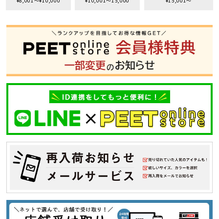
¥8,001〜¥10,000
¥10,001〜15,000
¥15,001〜
S
M
L
XL
XXL
XXXL
29inc
30inc
32inc
34inc
36inc
38inc
40inc
KIDS
カラー
tune
絞り込んで検索する