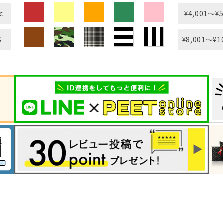
c
¥4,001〜¥5
S
¥8,001〜¥1