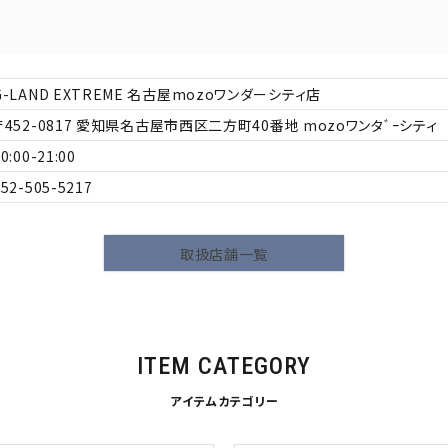
L
XXL
XXXL
inc
36inc
38inc
40inc
KIDS
G-LAND EXTREME 名古屋mozoワンダーシティ店
452-0817
愛知県名古屋市西区二方町40番地 mozoワンタﾞｰシティ 4
0:00-21:00
052-505-5217
絞り込んで検索する
tune
取扱店舗一覧
ITEM CATEGORY
アイテムカテゴリー