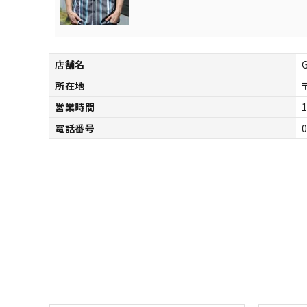
サイズ
S
M
L
X
29inc
30inc
32inc
34
カラー
店舗名
所在地
営業時間
1
電話番号