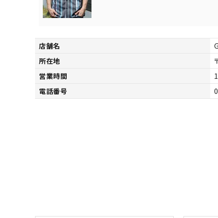
サイズ
S
M
L
X
29inc
30inc
32inc
34
カラー
店舗名
所在地
営業時間
1
電話番号