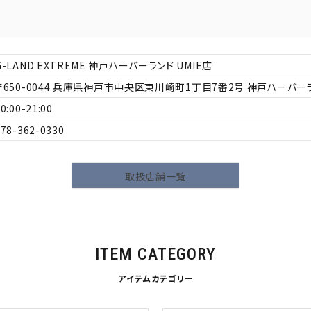
L
XXL
XXXL
inc
36inc
38inc
40inc
KIDS
G-LAND EXTREME 神戸ハーバーランド UMIE店
650-0044
兵庫県神戸市中央区東川崎町1丁目7番2号 神戸ハーバーラン
0:00-21:00
078-362-0330
絞り込んで検索する
tune
取扱店舗一覧
ITEM CATEGORY
アイテムカテゴリー