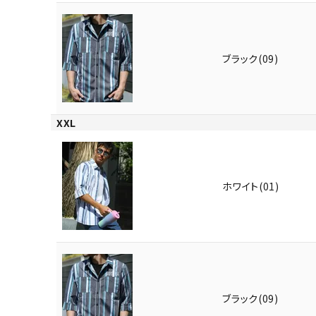
ブラック(09)
XXL
キーワードから探す
価格か
ホワイト(01)
search
カテゴリ
ブラック(09)