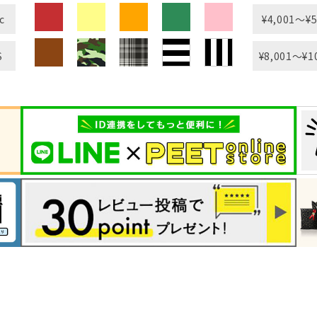
c
¥4,001〜¥5
S
¥8,001〜¥1