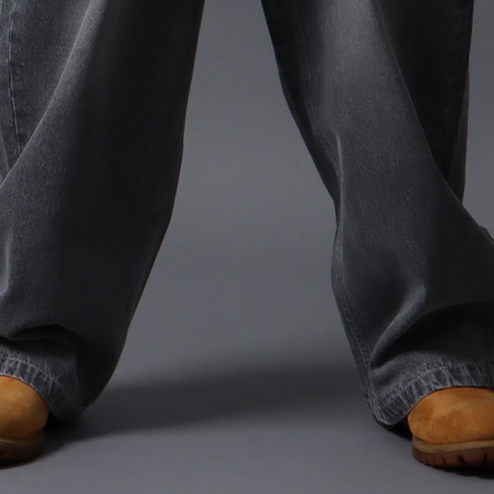
L
XXL
XXXL
inc
36inc
38inc
40inc
KIDS
tune
絞り込んで検索する