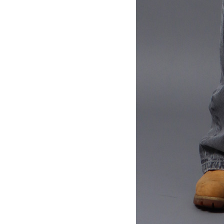
サイズ
S
M
L
X
29inc
30inc
32inc
34
カラー