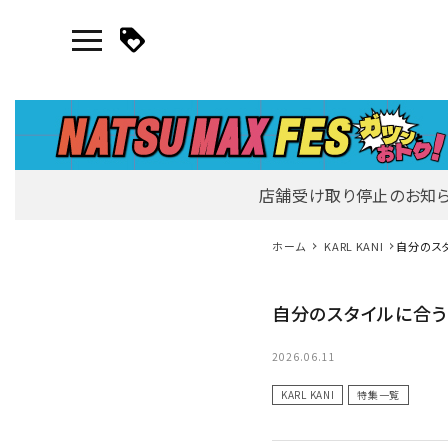
店舗受け取り停止のお知
マイページ
ホーム
KARL KANI
自分のス
新作アイテム
自分のスタイルに合う
ニュース・特集
2026.06.11
KARL KANI
特集一覧
search