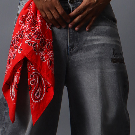
ら探す
並び順
円 ～
円