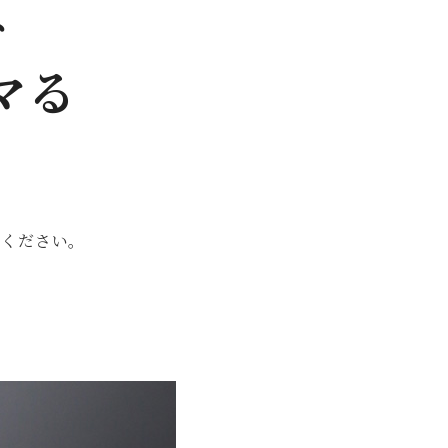
、
マる
てください。