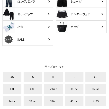
ロングパンツ
ショーツ
セットアップ
アンダーウェア
小物
バッグ
SALE
サイズから探す
XS
S
M
L
XL
XXL
XXXL
29inc
30inc
32inc
34inc
36inc
38inc
40inc
KIDS