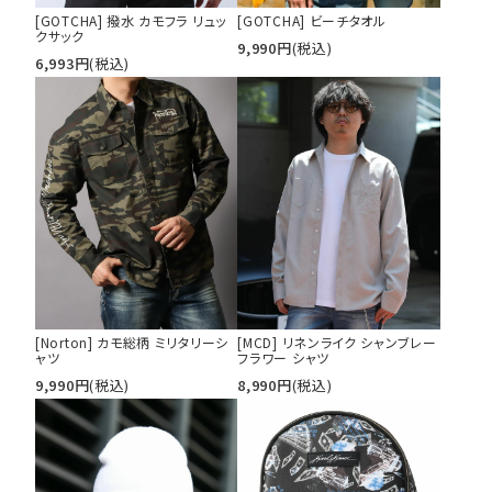
[GOTCHA] 撥水 カモフラ リュッ
[GOTCHA] ビーチタオル
クサック
9,990
円
(税込)
6,993
円
(税込)
カテゴリ
サイズ
S
M
L
XL
XXL
XXXL
29inc
30inc
32inc
34inc
36inc
38inc
40inc
KIDS
カラー
[Norton] カモ総柄 ミリタリーシ
[MCD] リネンライク シャンブレー
ャツ
フラワー シャツ
9,990
円
(税込)
8,990
円
(税込)
tune
絞り込んで検索する