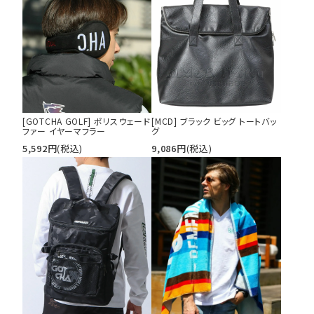
[GOTCHA GOLF] ポリスウェード
[MCD] ブラック ビッグ トートバッ
ファー イヤーマフラー
グ
5,592
円
(税込)
9,086
円
(税込)
キーワードから探す
search
価格から探す
円 ～
円
並び順