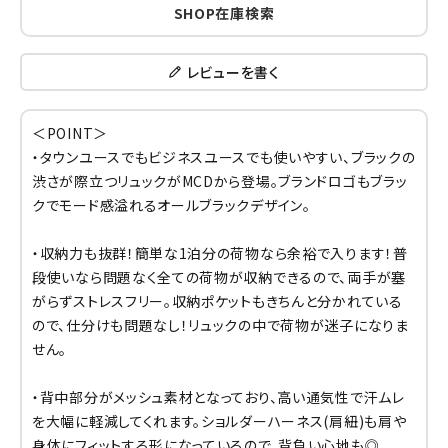
SHOP在庫検索
レビューを書く
＜POINT＞
・タウンユースでもビジネスユースでも使いやすい、ブラックの
渋さが際立つリュックがMCDから登場。ブランドロゴもブラッ
クでモード感溢れるオールブラックデザイン。
・収納力も抜群！簡単な1泊分の荷物なら余裕で入ります！普
段使いなら問題なく全ての荷物が収納できるので、両手が塞
がらずストレスフリー。収納ポケットもきちんと分かれている
ので、仕分けも問題なし！リュックの中で荷物が迷子になりま
せん。
・背中部分がメッシュ素材となっており、高い通気性で汗ムレ
を大幅に軽減してくれます。ショルダーハーネス(肩紐)も肩や
身体にフィットする形になっているので、背負い心地も◎