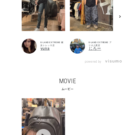
G-LAND EXTREME 横
G-LAND EXTREME ア
浜トレッサ店
リオ八尾店
yuna
じろー
powered by
MOVIE
ムービー