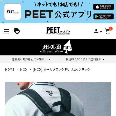
0
person
shopping_cart
店舗受け取り停止のお知らせ
税込¥16,000以上で送料無料
新規会員登録｜ログイン
HOME
MCD
[MCD] オールブラック PU リュックサック
ご利用ガイド
search