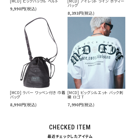
[MCD] ビッグバックル ベルト
[MCD] アイレット ライン ボディー
バッグ
9,990
円
(税込)
8,393
円
(税込)
[MCD] ラバー ワッペン付き 巾着
[MCD] ビッグシルエット バック刺
バッグ
繍 ロゴ T
8,990
円
(税込)
7,990
円
(税込)
CHECKED ITEM
最近チェックしたアイテム