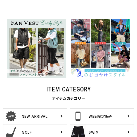
日常に溶け込む DailyStyleフ
＼ショップスタッフがお届けす
ァンベスト
る／ 夏のお出かけスタイル
2026.08.07
2026.08.07
GOLF
特集一覧
スタッフコンテンツ
特集一覧
ITEM CATEGORY
アイテムカテゴリー
NEW ARRIVAL
WEB限定販売
GOLF
SWIM