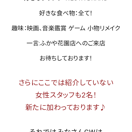
好きな食べ物：全て！
価格から探す
円 ～
円
趣味：映画、音楽鑑賞 ゲーム 小物リメイク
並び順
一言:ふかや花園店へのご来店
お待ちしております！
カテゴリ
さらにここでは紹介していない
サイズ
女性スタッフも2名！
S
M
L
XL
XXL
XXXL
新たに加わっております♪
29inc
30inc
32inc
34inc
36inc
38inc
40inc
KIDS