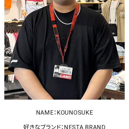
NAME：KOUNOSUKE
キーワードから探す
好きなブランド：NESTA BRAND
search