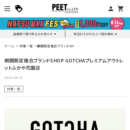
person
shopping_cart
店舗受け取り停止のお知らせ
税込¥16,000以上で送料無料
マイページ
ホーム
特集一覧
期間限定複合ブランドSHOP
GOTCHAプレミアムアウトレ
ットふかや花園店
期間限定複合ブランドSHOP GOTCHAプレミアムアウトレ
新作アイテム
ットふかや花園店
ニュース・特集
2026.04.22
特集一覧
search
詳しい条件から探す