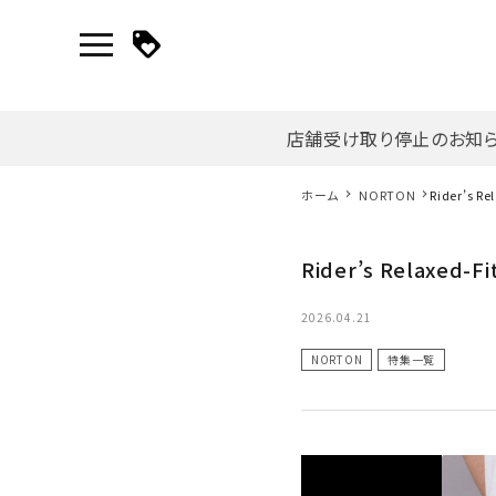
店舗受け取り停止のお知
マイページ
ホーム
NORTON
Rider’s Re
新作アイテム
Rider’s Relaxed-Fi
ニュース・特集
2026.04.21
NORTON
特集一覧
search
詳しい条件から探す