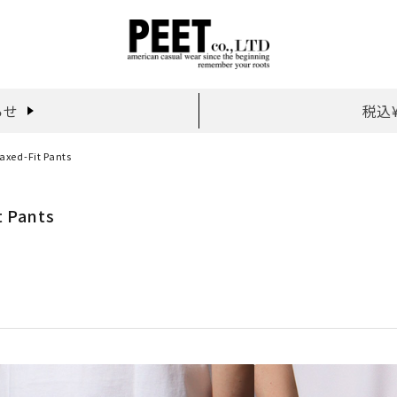
らせ
税込
laxed-Fit Pants
t Pants