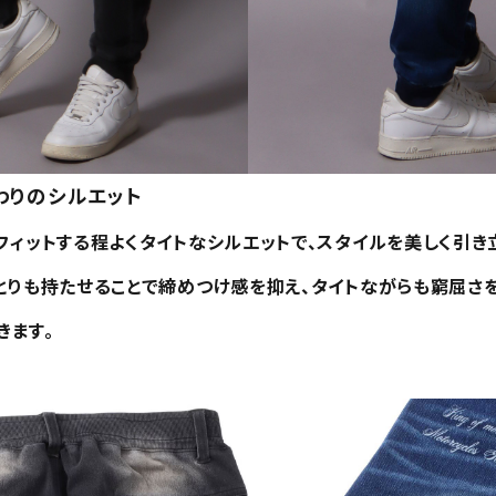
L
XXL
XXXL
inc
36inc
38inc
40inc
KIDS
わりのシルエット
tune
絞り込んで検索する
ィットする程よくタイトなシルエットで、スタイルを美しく引き立
とりも持たせることで締めつけ感を抑え、タイトながらも窮屈さを
きます。