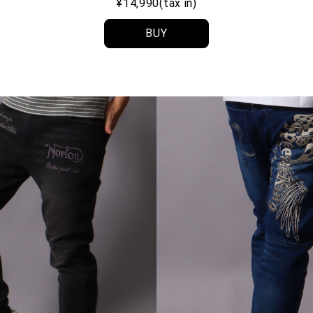
¥14,990(tax in)
BUY
ら探す
並び順
円 ～
円