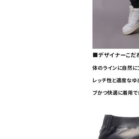
サイズ
S
M
L
X
29inc
30inc
32inc
34
カラー
■デザイナーこだ
体のラインに自然にフ
レッチ性と適度なゆ
ブかつ快適に着用で