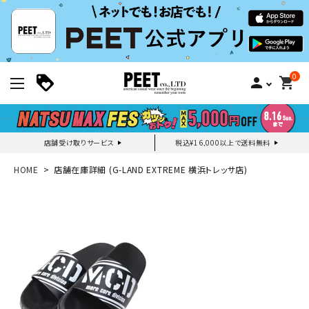
0
person
shopping_cart
店舗受け取りサービス
税込¥16,000以上で送料無料
新規会員登録｜ログイン
HOME
店舗在庫詳細 (G-LAND EXTREME 横浜トレッサ店)
ご利用ガイド
search