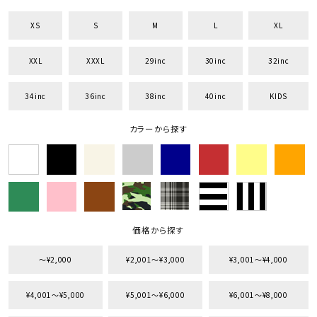
XS
S
M
L
XL
XXL
XXXL
29inc
30inc
32inc
キーワードから探す
34inc
36inc
38inc
40inc
KIDS
search
カラーから探す
価格から探す
円 ～
円
並び順
価格から探す
〜¥2,000
¥2,001〜¥3,000
¥3,001〜¥4,000
カテゴリ
¥4,001〜¥5,000
¥5,001〜¥6,000
¥6,001〜¥8,000