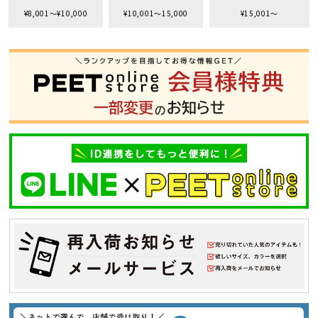
サイズ
¥8,001〜¥10,000
¥10,001〜15,000
¥15,001〜
S
M
L
XL
XXL
XXXL
29inc
30inc
32inc
34inc
36inc
38inc
40inc
KIDS
カラー
tune
絞り込んで検索する