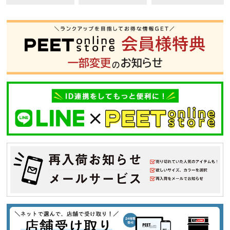
S
M
L
XL
XXL
XXXL
29inc
30inc
32inc
34inc
36inc
38inc
40inc
KIDS
カラー
tune
絞り込んで検索する