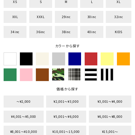
XS
S
M
L
XL
XXL
XXXL
29inc
30inc
32inc
34inc
36inc
38inc
40inc
KIDS
キーワードから探す
カラーから探す
search
価格から探す
円 ～
円
並び順
価格から探す
〜¥2,000
¥2,001〜¥3,000
¥3,001〜¥4,000
カテゴリ
¥4,001〜¥5,000
¥5,001〜¥6,000
¥6,001〜¥8,000
サイズ
¥8,001〜¥10,000
¥10,001〜15,000
¥15,001〜