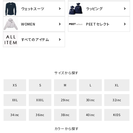
34inc
36inc
38inc
40inc
KIDS
ウェットスーツ
ラッピング
カラー
WOMEN
PEETセレクト
すべてのアイテム
tune
絞り込んで検索する
サイズから探す
XS
S
M
L
XL
XXL
XXXL
29inc
30inc
32inc
34inc
36inc
38inc
40inc
KIDS
カラーから探す