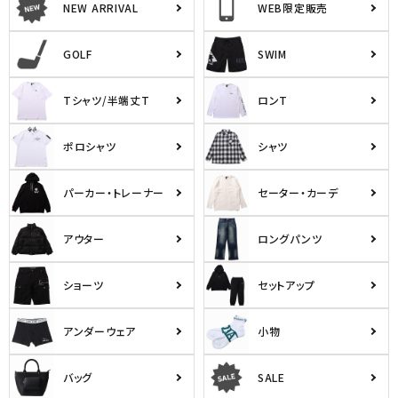
NEW ARRIVAL
WEB限定販売
キーワードから探す
GOLF
SWIM
search
Tシャツ/半端丈T
ロンT
価格から探す
円 ～
円
ポロシャツ
シャツ
並び順
パーカー・トレーナー
セーター・カーデ
アウター
ロングパンツ
カテゴリ
ショーツ
セットアップ
サイズ
アンダーウェア
小物
S
M
L
XL
XXL
XXXL
バッグ
SALE
29inc
30inc
32inc