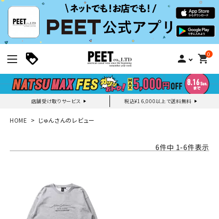
0
person
shopping_cart
店舗受け取りサービス
税込¥16,000以上で送料無料
新規会員登録｜ログイン
HOME
じゅんさんのレビュー
ご利用ガイド
6
件中
1
-
6
件表示
search