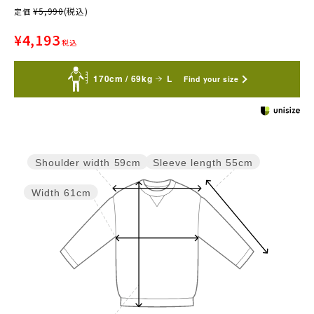
¥
5,990
(税込)
定価
¥
4,193
税込
170cm / 69kg
L
Find your size
Sleeve length
55cm
Shoulder width
59cm
Width
61cm