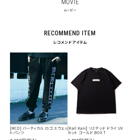
MOVIE
ムービー
tune
絞り込んで検索する
RECOMMEND ITEM
レコメンドアイテム
[MCD] バーティカル ロゴ スウェッ
[Karl Kani] リミテッド ドライ UV
トパンツ
カット ゴールド BOX T