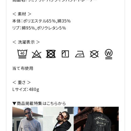
＜ 素材 ＞
本体：ポリエステル65％,綿35％
リブ：綿95％,ポリウレタン5％
＜ 洗濯表示 ＞
当て布使用
＜ 重さ ＞
Lサイズ：480g
▼商品掲載特集はこちらから