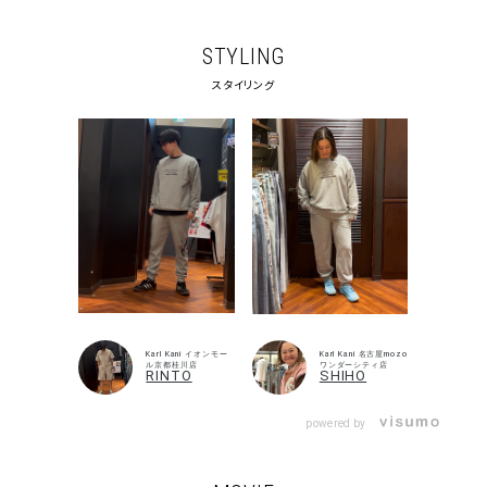
価格から探す
STYLING
円 ～
円
スタイリング
並び順
カテゴリ
サイズ
S
M
L
XL
XXL
XXXL
Karl Kani イオンモー
Karl Kani 名古屋mozo
29inc
30inc
32inc
ル京都桂川店
ワンダーシティ店
RINTO
SHIHO
34inc
36inc
38inc
40inc
KIDS
powered by
カラー