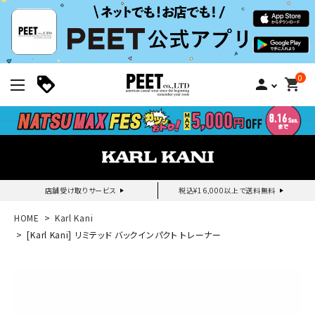
0
person
shopping_cart
店舗受け取りサービス
税込¥16,000以上で送料無料
新規会員登録｜ログイン
HOME
Karl Kani
[Karl Kani] リミテッド バックインパクト トレーナー
ご利用ガイド
search