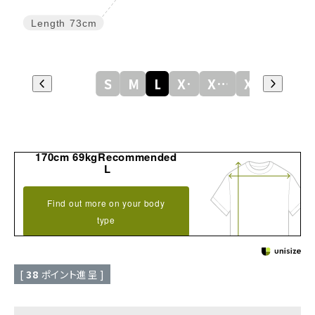
Length
73cm
S
M
L
XL
XXL
XXXL
170cm 69kgRecommended
L
Find out more on your body
type
[
38
ポイント進呈 ]