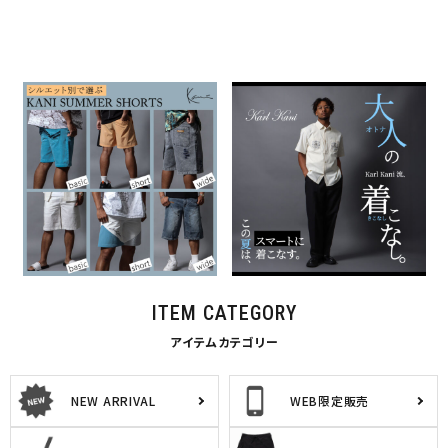
シルエット別で選ぶ KANI
Karl Kani流、大人の着こな
SUMMERショーツ
し。
2026.07.24
2026.07.16
KARL KANI
特集一覧
KARL KANI
特集一覧
ITEM CATEGORY
アイテムカテゴリー
NEW ARRIVAL
WEB限定販売