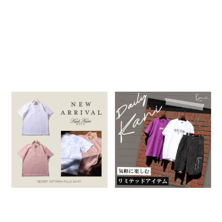
NEW ARRIVAL -KARL KANI
『Daily Kani』
& KARL KANI GOLF-
2026.07.30
2026.07.31
KARL KANI
特集一覧
KARL KANI