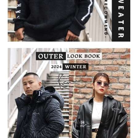
search
価格から探す
円 ～
円
並び順
カテゴリ
サイズ
S
M
L
XL
XXL
XXXL
29inc
30inc
32inc
34inc
36inc
38inc
40inc
KIDS