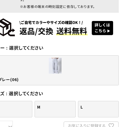
※お客様の端末の時刻設定に依存しております。
ラー
選択してください
グレー
杢グレー
杢グレー
杢グレー
杢グレー
杢グ
(06)
(06)
(06)
(06)
(06)
(0
グレー(06)
イズ
選択してください
M
L
お気に入りに登録する