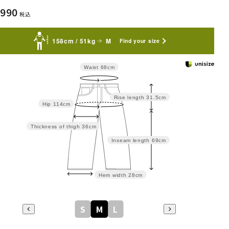
,990
税込
158cm / 51kg
M
Find your size
Waist
68cm
Rise length
31.5cm
Hip
114cm
Thickness of thigh
36cm
Inseam length
69cm
Hem width
28cm
S
M
L