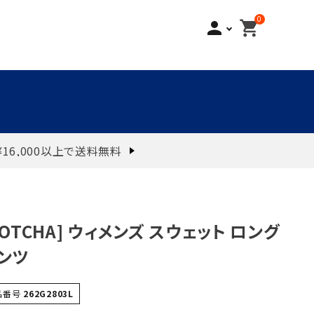
0
person
shopping_cart
¥16,000以上で送料無料
GOTCHA] ウィメンズ スウェット ロング
ンツ
品番号
262G2803L