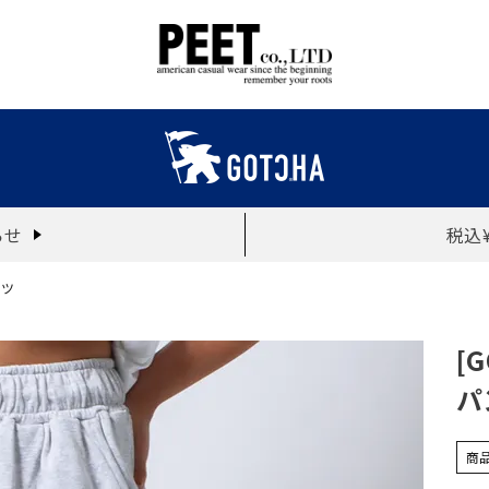
らせ
税込
ンツ
[
パ
商