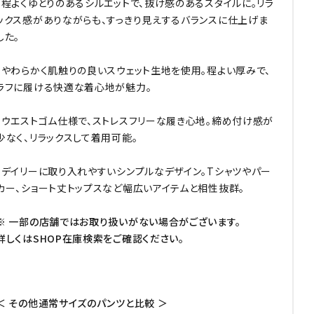
・程よくゆとりのあるシルエットで、抜け感のあるスタイルに。リラ
ックス感がありながらも、すっきり見えするバランスに仕上げま
した。
・やわらかく肌触りの良いスウェット生地を使用。程よい厚みで、
ラフに履ける快適な着心地が魅力。
・ウエストゴム仕様で、ストレスフリーな履き心地。締め付け感が
少なく、リラックスして着用可能。
・デイリーに取り入れやすいシンプルなデザイン。Tシャツやパー
カー、ショート丈トップスなど幅広いアイテムと相性抜群。
※ 一部の店舗ではお取り扱いがない場合がございます。
詳しくはSHOP在庫検索をご確認ください。
＜ その他通常サイズのパンツと比較 ＞