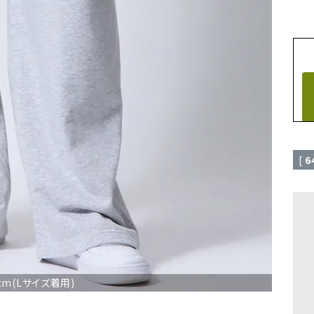
[
6
cm(Lサイズ着用)