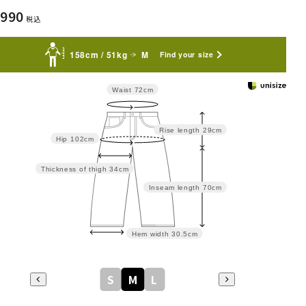
,990
税込
158cm / 51kg
M
Find your size
Waist
72cm
Rise length
29cm
Hip
102cm
Thickness of thigh
34cm
Inseam length
70cm
Hem width
30.5cm
S
M
L