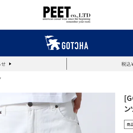
らせ
税込
ツ
[
ン
商