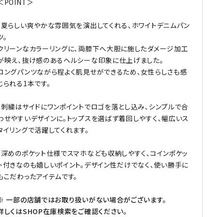
＜POINT＞
・夏らしい爽やかな雰囲気を演出してくれる、ホワイトデニムパン
ツ。
クリーンなカラーリングに、両膝下へ大胆に施したダメージ加工
が映え、抜け感のあるヘルシーな印象に仕上げました。
ロングパンツながら程よく肌見せができるため、女性らしさも感
じられる1本です。
・刺繍はサイドにワンポイントでロゴを落とし込み、シンプルで合
わせやすいデザインに。トップスを選ばず着回しやすく、幅広いス
タイリングで活躍してくれます。
・深めのポケット仕様でスマホなども収納しやすく、コインポケッ
ト付きなのも嬉しいポイント。デザイン性だけでなく、使い勝手に
もこだわったアイテムです。
※ 一部の店舗ではお取り扱いがない場合がございます。
詳しくはSHOP在庫検索をご確認ください。