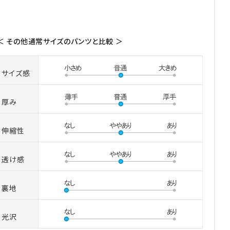
＜ その他通常サイズのパンツと比較 ＞
サイズ感
厚み
伸縮性
透け感
裏地
光沢