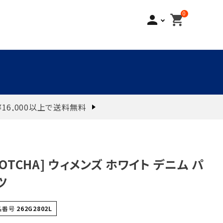
0
person
shopping_cart
¥16,000以上で送料無料
GOTCHA] ウィメンズ ホワイト デニム パ
ツ
品番号
262G2802L