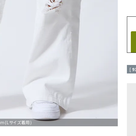
[
9
cm(Lサイズ着用)