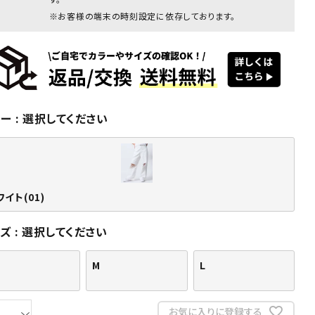
※お客様の端末の時刻設定に依存しております。
ラー
選択してください
ワイト
ホワイト
ホワイト
ホワイト
ホワイト
ホワ
(01)
(01)
(01)
(01)
(01)
(0
イト(01)
イズ
選択してください
M
L
お気に入りに登録する