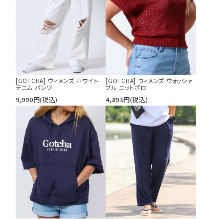
カテゴリ
サイズ
S
M
L
[GOTCHA] ウィメンズ ホワイト
[GOTCHA] ウィメンズ ウォッシャ
デニム パンツ
ブル ニットポロ
XL
XXL
XXXL
9,990
円
(税込)
4,893
円
(税込)
29inc
30inc
32inc
34inc
36inc
38inc
40inc
KIDS
カラー
tune
絞り込んで検索する