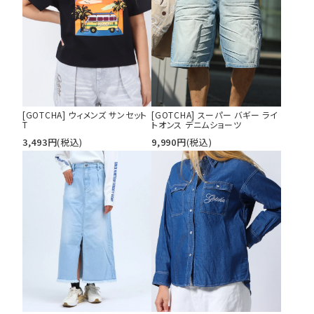
[GOTCHA] ウィメンズ サンセット
[GOTCHA] スーパー バギー ライ
T
トオンス デニムショーツ
3,493
円
(税込)
9,990
円
(税込)