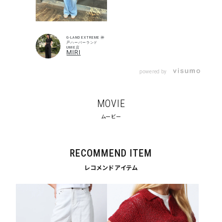
G-LAND EXTREME 神
戸ハーバーランド
UMIE店
MIRI
powered by
MOVIE
ムービー
キーワードから探す
search
RECOMMEND ITEM
レコメンドアイテム
価格から探す
円 ～
円
並び順