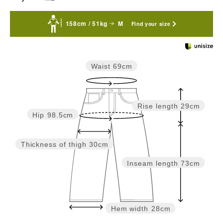
158cm / 51kg
M
Find your size
Waist
69cm
Rise length
29cm
Hip
98.5cm
Thickness of thigh
30cm
Inseam length
73cm
Hem width
28cm