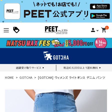
0
person
shopping_cart
店舗受け取りサービス
税込¥16,000以上で送料無料
新規会員登録｜ログイン
HOME
GOTCHA
[GOTCHA] ウィメンズ ライトオンス デニム パンツ
ご利用ガイド
search