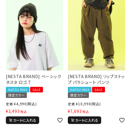
[NESTA BRAND] ベーシック
[NESTA BRAND] リップストッ
ネスタ ロゴ T
プ パラシュート パンツ
NATSU MAX
SALE
NATSU MAX
SALE
限定カラー
限定カラー
¥
4,990
(税込)
¥
10,990
(税込)
定価
定価
¥
3,493
¥
7,693
税込
税込
カートに入れる
カートに入れる