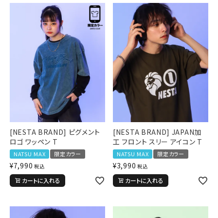
ブランドメニュー
新商品
カテゴリー
スタイリング
ニュース・特集
[NESTA BRAND] ピグメント
[NESTA BRAND] JAPAN加
ランキング
ロゴ ワッペン T
工 フロント スリー アイコン T
NATSU MAX
限定カラー
NATSU MAX
限定カラー
お問い合わせ
¥
7,990
¥
3,990
税込
税込
カートに入れる
カートに入れる