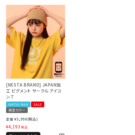
[NESTA BRAND] JAPAN加
工 ピグメント サークル アイコ
ン T
NATSU MAX
SALE
限定カラー
¥
5,990
(税込)
定価
¥
4,193
税込