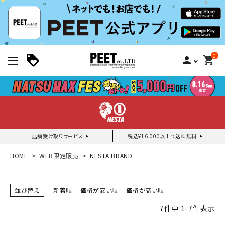
0
person
shopping_cart
店舗受け取りサービス
税込¥16,000以上で送料無料
新規会員登録｜ログイン
HOME
WEB限定販売
NESTA BRAND
ご利用ガイド
並び替え
新着順
価格が安い順
価格が高い順
7
件中
1
-
7
件表示
search