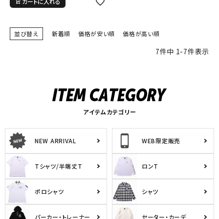
カートに入れる
並び替え
新着順
価格が安い順
価格が高い順
7
件中
1
-
7
件表示
アイテムカテゴリー
NEW ARRIVAL
WEB限定販売
Tシャツ/半端丈T
ロンT
ポロシャツ
シャツ
パーカー・トレーナー
セーター・カーデ