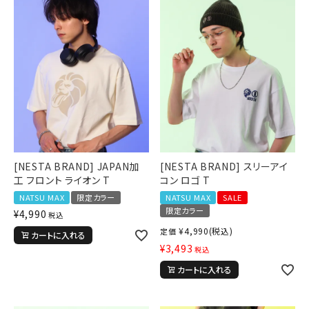
詳しい条件から探す
[NESTA BRAND] JAPAN加
[NESTA BRAND] スリーアイ
工 フロント ライオン T
コン ロゴ T
NATSU MAX
限定カラー
NATSU MAX
SALE
限定カラー
¥
4,990
税込
¥
4,990
(税込)
定価
カートに入れる
¥
3,493
税込
カートに入れる