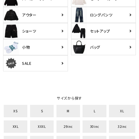
アウター
ロングパンツ
キーワードから探す
ショーツ
セットアップ
search
小物
バッグ
価格から探す
円 ～
円
SALE
並び順
カテゴリ
サイズから探す
XS
S
M
L
XL
サイズ
XXL
XXXL
29inc
30inc
32inc
S
M
L
XL
XXL
XXXL