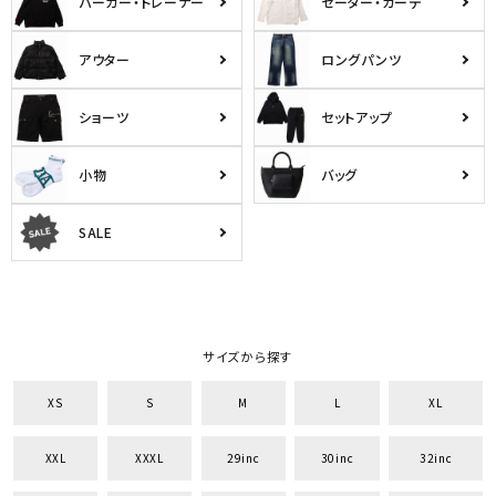
パーカー・トレーナー
セーター・カーデ
アウター
ロングパンツ
ショーツ
セットアップ
小物
バッグ
SALE
サイズから探す
XS
S
M
L
XL
XXL
XXXL
29inc
30inc
32inc