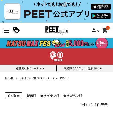
0
person
shopping_cart
店舗受け取りサービス
税込¥16,000以上で送料無料
新規会員登録｜ログイン
HOME
SALE
NESTA BRAND
ロンＴ
ご利用ガイド
並び替え
新着順
価格が安い順
価格が高い順
1
件中
1
-
1
件表示
search