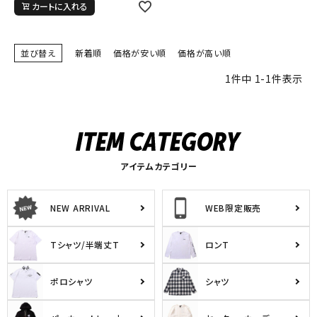
カートに入れる
詳しい条件から探す
並び替え
新着順
価格が安い順
価格が高い順
1
件中
1
-
1
件表示
アイテムカテゴリー
NEW ARRIVAL
WEB限定販売
Tシャツ/半端丈T
ロンT
ポロシャツ
シャツ