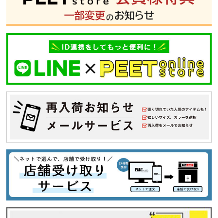
並び順
カテゴリ
サイズ
S
M
L
XL
XXL
XXXL
29inc
30inc
32inc
34inc
36inc
38inc
40inc
KIDS
カラー