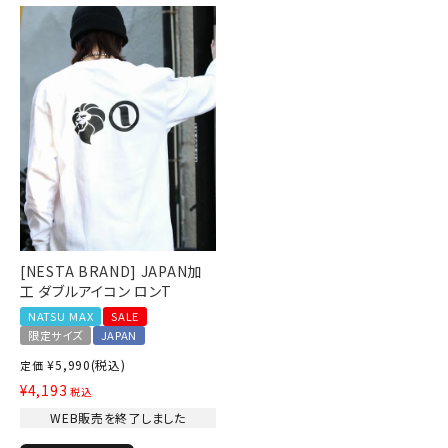
ブランドメニュー
新商品
カテゴリー
スタイリング
ニュース・特集
[NESTA BRAND] JAPAN加
ランキング
工 ダブルアイコン ロンT
NATSU MAX
SALE
お問い合わせ
限定サイズ
JAPAN
¥
5,990
(税込)
定価
¥
4,193
税込
WEB販売を終了しました