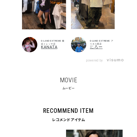
29inc
30inc
32inc
34inc
36inc
38inc
40inc
KIDS
カラー
G-LAND EXTREME 横
G-LAND EXTREME ア
浜トレッサ店
リオ八尾店
KANATA
じろー
powered by
tune
絞り込んで検索する
MOVIE
ムービー
RECOMMEND ITEM
レコメンドアイテム