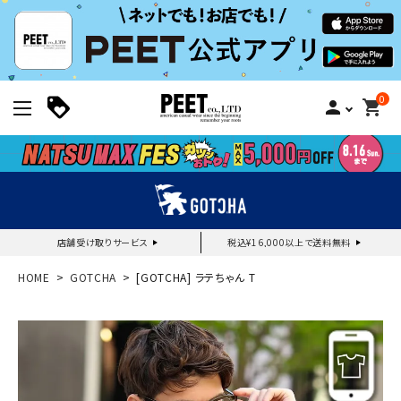
0
person
shopping_cart
店舗受け取りサービス
税込¥16,000以上で送料無料
新規会員登録｜ログイン
HOME
GOTCHA
[GOTCHA] ラテちゃん T
ご利用ガイド
search