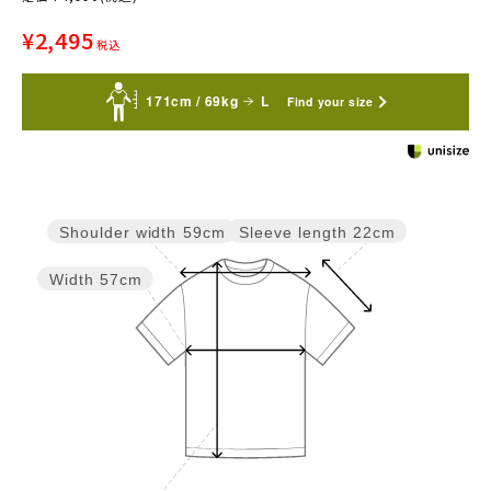
¥
2,495
税込
171cm / 69kg
L
Find your size
Sleeve length
22cm
Shoulder width
59cm
Width
57cm