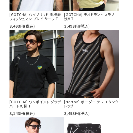
[GOTCHA] ハイブリッド 多機能
[GOTCHA] デオドラント スラブ
フィッシュマン プレイ サーフ T
浅V T
3,493
円
(税込)
3,493
円
(税込)
[GOTCHA] ワンポイント グラデ
[Norton] ボーダー テレコ タンク
ハート刺繍 T
トップ
3,143
円
(税込)
3,493
円
(税込)