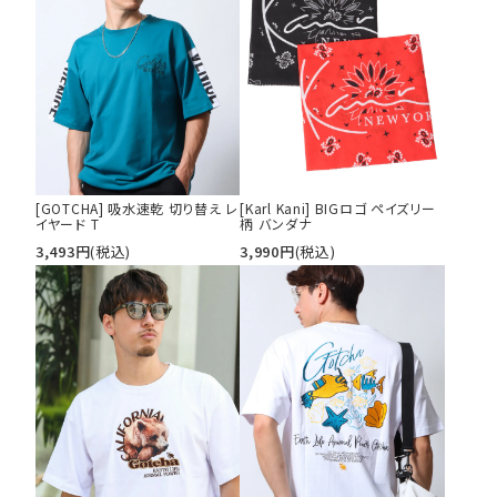
[GOTCHA] 吸水速乾 切り替え レ
[Karl Kani] BIGロゴ ペイズリー
イヤード T
柄 バンダナ
3,493
円
(税込)
3,990
円
(税込)