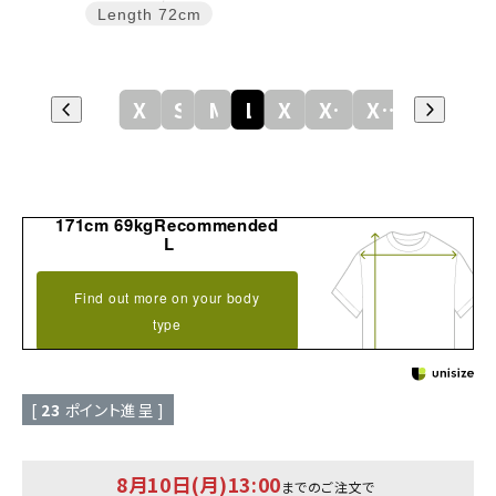
Length
72cm
XS
S
M
L
XL
XXL
XXXL
171cm 69kgRecommended
L
Find out more on your body
type
[
23
ポイント進呈 ]
8月10日(月)13:00
までのご注文で