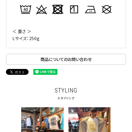
キーワードから探す
search
＜ 重さ ＞
Lサイズ：250g
価格から探す
円 ～
円
商品についてのお問い合わせ
並び順
カテゴリ
STYLING
スタイリング
サイズ
S
M
L
XL
XXL
XXXL