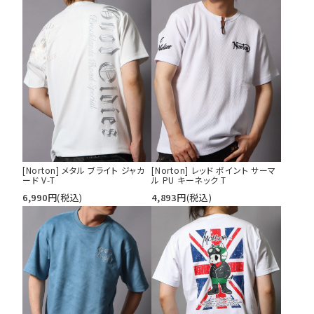
カテゴリ
サイズ
S
M
L
XL
XXL
XXXL
29inc
30inc
32inc
[Norton] メタル ブライト ジャカ
[Norton] レッド ポイント サーマ
34inc
36inc
38inc
ード V-T
ル PU キーネック T
40inc
KIDS
6,990
円
(税込)
4,893
円
(税込)
カラー
tune
絞り込んで検索する