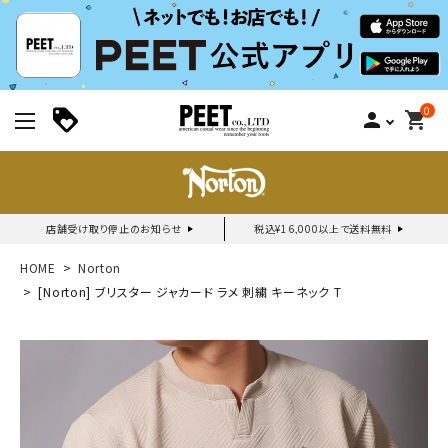
0
person
shopping_cart
店舗受け取り停止のお知らせ
税込¥16,000以上で送料無料
新規会員登録｜ログイン
HOME
Norton
[Norton] ブリスター ジャカード ラメ 刺繍 キーネック T
ご利用ガイド
search