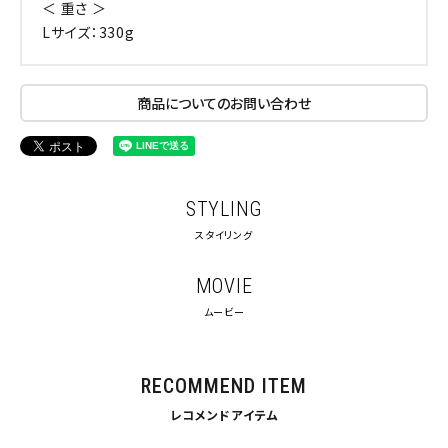
＜ 重さ ＞
Lサイズ：330g
商品についてのお問い合わせ
STYLING
スタイリング
キーワードから探す
MOVIE
ムービー
search
価格から探す
RECOMMEND ITEM
円 ～
円
レコメンドアイテム
並び順