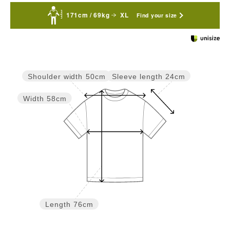
171cm / 69kg
XL
Find your size
Sleeve length
24cm
Shoulder width
50cm
Width
58cm
Length
76cm