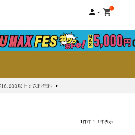
0
person
shopping_cart
¥16,000以上で送料無料
1
件中
1
-
1
件表示