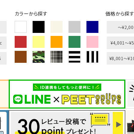
カラーから探す
価格から探す
〜¥2,00
L
XXL
XXXL
c
¥4,001〜¥5
inc
36inc
38inc
40inc
KIDS
S
¥8,001〜¥1
絞り込んで検索する
tune