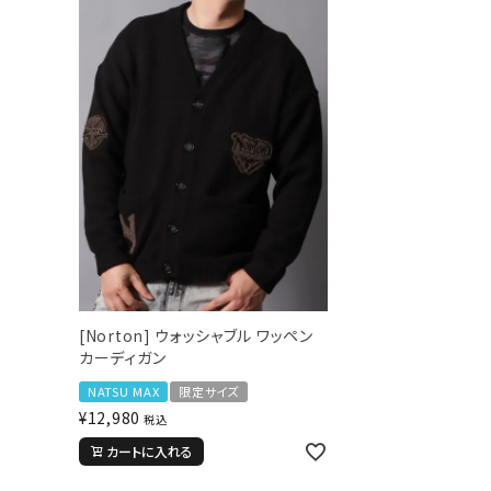
search
ブランドメニュー
新商品
カテゴリー
スタイリング
ニュース・特集
[Norton] ウォッシャブル ワッペン
ランキング
カーディガン
お問い合わせ
NATSU MAX
限定サイズ
¥
12,980
税込
カートに入れる