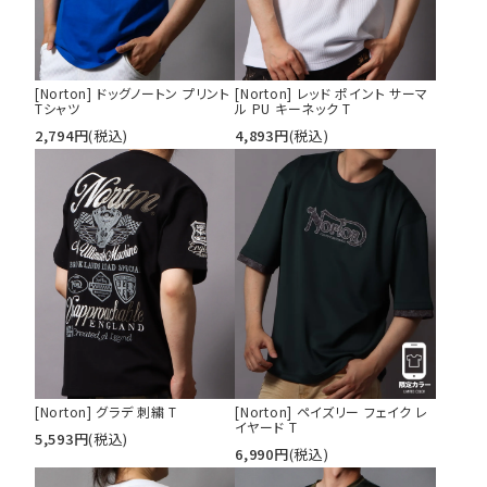
[Norton] ドッグノートン プリント
[Norton] レッド ポイント サーマ
Tシャツ
ル PU キーネック T
2,794
円
(税込)
4,893
円
(税込)
[Norton] グラデ 刺繍 T
[Norton] ペイズリー フェイク レ
イヤード T
5,593
円
(税込)
6,990
円
(税込)