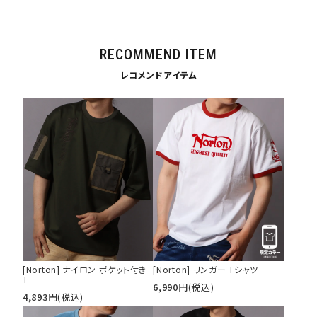
tune
絞り込んで検索する
RECOMMEND ITEM
レコメンドアイテム
[Norton] ナイロン ポケット付き
[Norton] リンガー Tシャツ
T
6,990
円
(税込)
4,893
円
(税込)