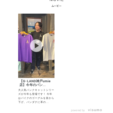
ムービー
円 ～
円
並び順
カテゴリ
サイズ
S
M
L
XL
XXL
XXXL
29inc
30inc
32inc
【G-LAND神戸umie
34inc
36inc
38inc
店】今年のパン...
40inc
KIDS
大人気パンクキャットシリー
カラー
ズが今年も登場です！ 今年
はバイクのゴーグルを首から
下げ、バンダナに革の...
powered by