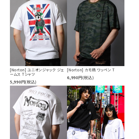
[Norton] ユニオンジャック ジェ
[Norton] カモ柄 ワッペン T
ームス Tシャツ
6,990
円
(税込)
5,990
円
(税込)