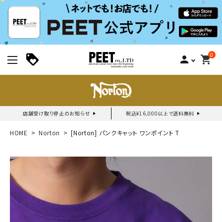
0
person
shopping_cart
店舗受け取り停止のお知らせ
税込¥16,000以上で送料無料
新規会員登録｜ログイン
HOME
Norton
[Norton] パンクキャット ワンポイント T
ご利用ガイド
search