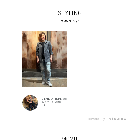
STYLING
スタイリング
G-LANDEXTREME沼津
ららぽーと沼津店
せー
キーワードから探す
powered by
search
価格から探す
MOVIE