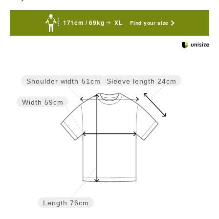
171cm / 69kg
XL
Find your size
Sleeve length
24cm
Shoulder width
51cm
Width
59cm
Length
76cm