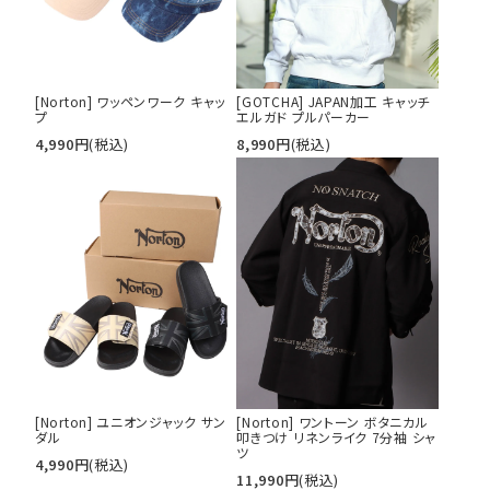
サイズ
S
M
L
XL
XXL
XXXL
29inc
30inc
32inc
[Norton] ワッペンワーク キャッ
[GOTCHA] JAPAN加工 キャッチ
プ
エルガド プルパーカー
34inc
36inc
38inc
4,990
円
(税込)
8,990
円
(税込)
40inc
KIDS
カラー
tune
絞り込んで検索する
[Norton] ユニオンジャック サン
[Norton] ワントーン ボタニカル
ダル
叩きつけ リネンライク 7分袖 シャ
ツ
4,990
円
(税込)
11,990
円
(税込)