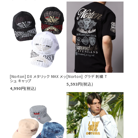
キーワードから探す
search
価格から探す
[Norton] DX メタリック MAX メッ
[Norton] グラデ 刺繍 T
円 ～
円
シュ キャップ
5,593
円
(税込)
4,990
円
(税込)
並び順
カテゴリ