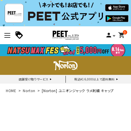
0
person
shopping_cart
店舗受け取りサービス
税込¥16,000以上で送料無料
新規会員登録｜ログイン
HOME
Norton
[Norton] ユニオンジャック ラメ刺繍 キャップ
ご利用ガイド
search