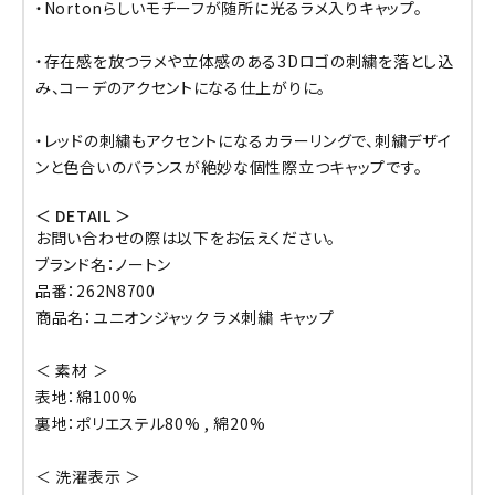
・Nortonらしいモチーフが随所に光るラメ入りキャップ。
・存在感を放つラメや立体感のある3Dロゴの刺繍を落とし込
み、コーデのアクセントになる仕上がりに。
・レッドの刺繍もアクセントになるカラーリングで、刺繍デザイ
ンと色合いのバランスが絶妙な個性際立つキャップです。
＜ DETAIL ＞
お問い合わせの際は以下をお伝えください。
ブランド名：ノートン
品番：262N8700
商品名：ユニオンジャック ラメ刺繍 キャップ
＜ 素材 ＞
表地：綿100%
裏地：ポリエステル80% , 綿20%
＜ 洗濯表示 ＞