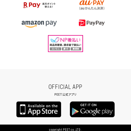
OFFICIAL APP
PEET公式アプリ
copyright PEET co.,LTD.