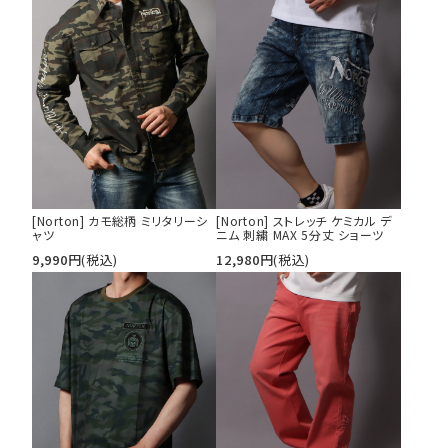
tune
絞り込んで検索する
[Norton] カモ総柄 ミリタリーシ
[Norton] ストレッチ ケミカル デ
ャツ
ニム 刺繍 MAX 5分丈 ショーツ
9,990
円
(税込)
12,980
円
(税込)