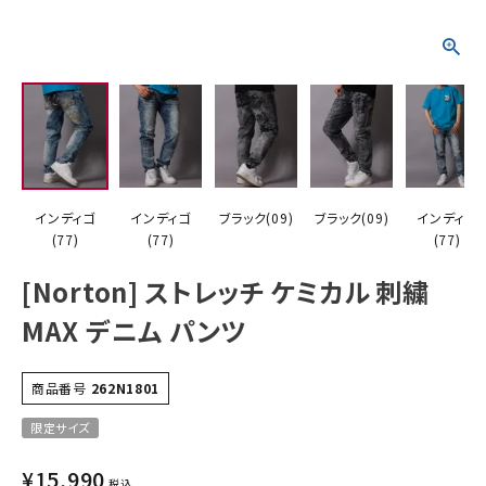
詳しい条件から探す
インディゴ
インディゴ
ブラック(09)
ブラック(09)
インディゴ
(77)
(77)
(77)
[Norton] ストレッチ ケミカル 刺繍
MAX デニム パンツ
商品番号
262N1801
限定サイズ
¥
15,990
税込