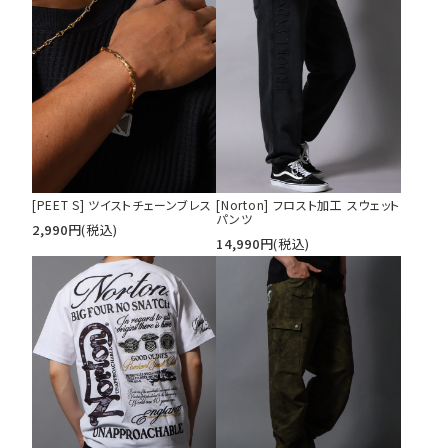
[PEET S] ツイストチェーンブレス
[Norton] フロスト加工 スウェット
パンツ
2,990
円
(税込)
14,990
円
(税込)