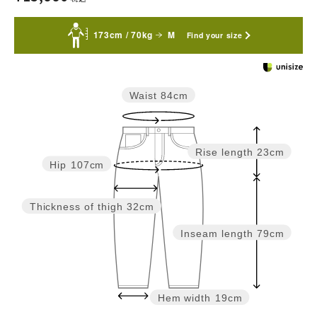
173cm / 70kg
M
Find your size
Waist
84cm
Rise length
23cm
Hip
107cm
Thickness of thigh
32cm
Inseam length
79cm
Hem width
19cm