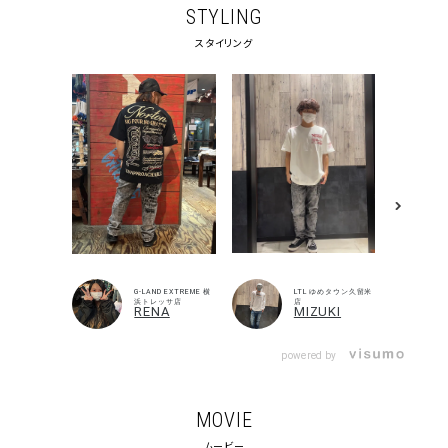
STYLING
スタイリング
G-LAND EXTREME 横
LTL ゆめタウン久留米
浜トレッサ店
店
RENA
MIZUKI
キーワードから探す
powered by
search
MOVIE
価格から探す
ムービー