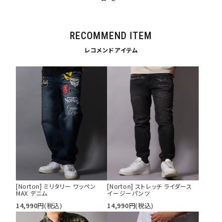
円 ～
円
並び順
RECOMMEND ITEM
レコメンドアイテム
カテゴリ
サイズ
S
M
L
XL
XXL
XXXL
29inc
30inc
32inc
34inc
36inc
38inc
40inc
KIDS
カラー
[Norton] ミリタリー ワッペン
[Norton] ストレッチ ライダース
MAX デニム
イージーパンツ
14,990
円
(税込)
14,990
円
(税込)