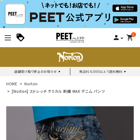
0
person
shopping_cart
店舗受け取り停止のお知らせ
税込¥16,000以上で送料無料
新規会員登録｜ログイン
HOME
Norton
[Norton] ストレッチ ケミカル 刺繍 MAX デニム パンツ
ご利用ガイド
search