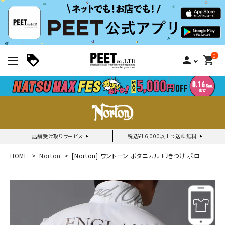
0
person
shopping_cart
店舗受け取りサービス
税込¥16,000以上で送料無料
新規会員登録｜ログイン
HOME
Norton
[Norton] ワントーン ボタニカル 叩きつけ ポロ
ご利用ガイド
search