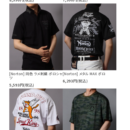
[Norton] 同色 ラメ刺繍 ポロシャ
[Norton] メタル MAX ポロ
ツ
6,293
円
(税込)
5,593
円
(税込)