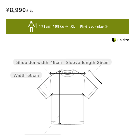
¥
8,990
税込
171cm / 69kg
XL
Find your size
Sleeve length
25cm
Shoulder width
48cm
Width
58cm