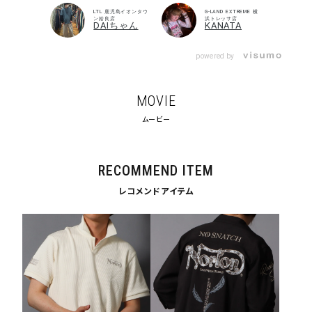
search
LTL 鹿児島イオンタウ
G-LAND EXTREME 横
ン姶良店
浜トレッサ店
DAIちゃん
KANATA
価格から探す
powered by
円 ～
円
並び順
MOVIE
ムービー
カテゴリ
RECOMMEND ITEM
レコメンドアイテム
サイズ
S
M
L
XL
XXL
XXXL
29inc
30inc
32inc
34inc
36inc
38inc
40inc
KIDS
カラー