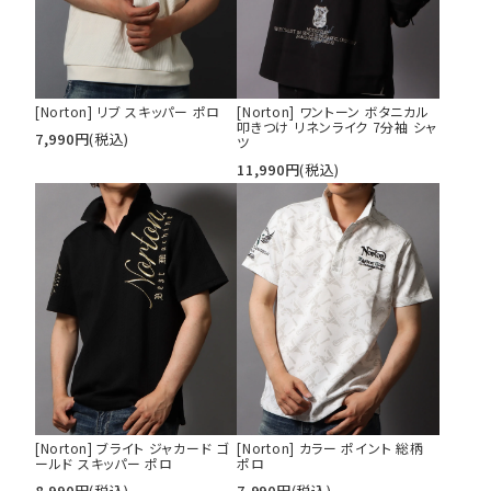
[Norton] リブ スキッパー ポロ
[Norton] ワントーン ボタニカル
叩きつけ リネンライク 7分袖 シャ
7,990
円
(税込)
ツ
tune
絞り込んで検索する
11,990
円
(税込)
[Norton] ブライト ジャカード ゴ
[Norton] カラー ポイント 総柄
ールド スキッパー ポロ
ポロ
8,990
円
(税込)
7,990
円
(税込)