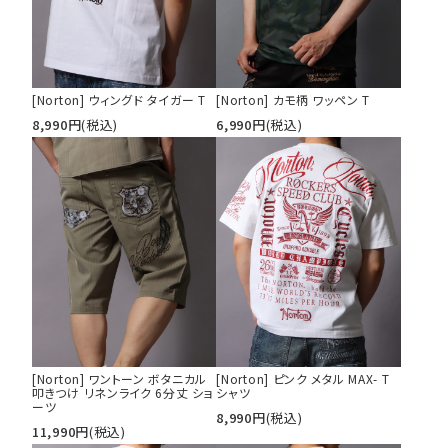
[Norton] ウィングド タイガー T
[Norton] カモ柄 ワッペン T
8,990
円
(税込)
6,990
円
(税込)
[Norton] ワントーン ボタニカル
[Norton] ピンク メタル MAX- T
叩きつけ リネンライク 6分丈 ショ
シャツ
ーツ
8,990
円
(税込)
11,990
円
(税込)