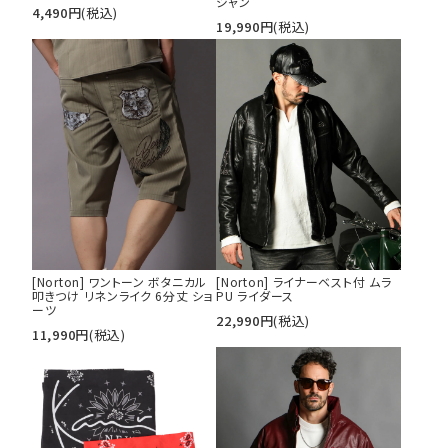
ジャン
4,490
円
(税込)
19,990
円
(税込)
[Norton] ワントーン ボタニカル
[Norton] ライナーベスト付 ムラ
叩きつけ リネンライク 6分丈 ショ
PU ライダース
ーツ
22,990
円
(税込)
11,990
円
(税込)