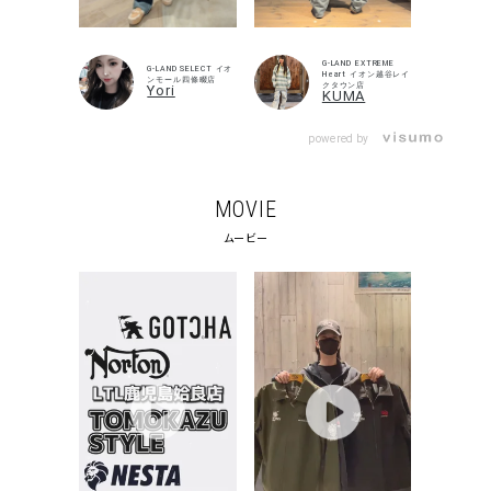
キーワードから探す
search
G-LAND EXTREME
G-LAND SELECT イオ
Heart イオン越谷レイ
ンモール四條畷店
クタウン店
Yori
価格から探す
KUMA
円 ～
円
powered by
並び順
MOVIE
ムービー
カテゴリ
サイズ
S
M
L
XL
XXL
XXXL
29inc
30inc
32inc
34inc
36inc
38inc
40inc
KIDS