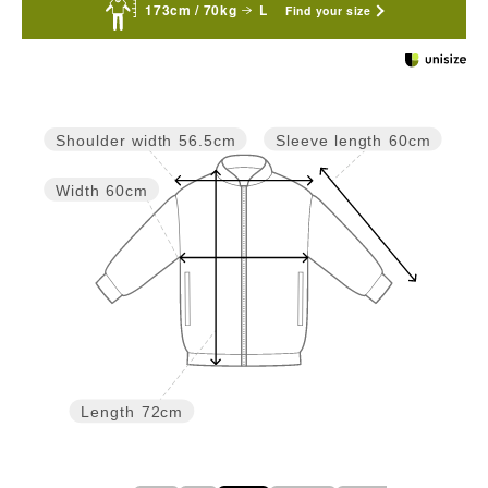
173cm / 70kg
L
Find your size
Sleeve length
60cm
Shoulder width
56.5cm
Width
60cm
Length
72cm