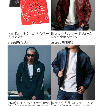
[Karl Kani] BIGロゴ ペイズリー
[Norton] PUレザー ボリューム
柄 バンダナ
ネック 中綿 ジャケット
3,990
円
(税込)
25,990
円
(税込)
[MCD] ハイブリッド ドライ・UVカ
[Norton] 防風 ストレッチ スタン
ット バンダナ 総柄 ジップパーカ
ドネック 畝刺繍 デニムジャケット