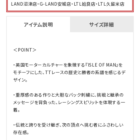
LAND沼津店・G-LAND安城店・LTL姶良店・LTL久留米店
アイテム説明
サイズ詳細
＜POINT＞
・英国モーターカルチャーを象徴する『ISLE OF MAN』を
モチーフにした、TTレースの歴史と勝者の系譜を感じるデ
ザイン。
・重厚感のある作りと大胆なバック刺繍に、挑戦と継承の
メッセージを背負った、レーシングスピリットを体現する一
着。
・伝統と誇りを受け継ぎ、次の頂点へ挑む者にふさわしい
存在感。