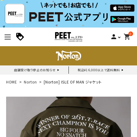
0
person
shopping_cart
店舗受け取り停止のお知らせ
税込¥16,000以上で送料無料
新規会員登録｜ログイン
HOME
Norton
[Norton] ISLE OF MAN ジャケット
ご利用ガイド
search