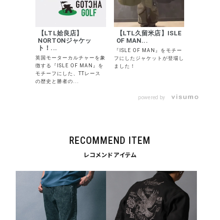
カラー
【LTL姶良店】
【LTL久留米店】ISLE
NORTONジャケッ
OF MAN...
ト！...
『ISLE OF MAN』をモチー
英国モーターカルチャーを象
フにしたジャケットが登場し
徴する『ISLE OF MAN』を
ました！
モチーフにした、TTレース
tune
絞り込んで検索する
の歴史と勝者の...
powered by
RECOMMEND ITEM
レコメンドアイテム