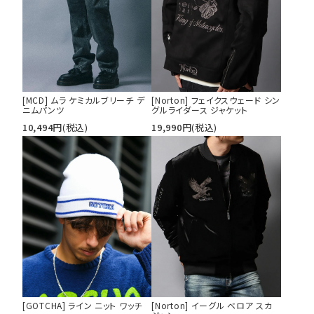
[MCD] ムラ ケミカルブリーチ デ
[Norton] フェイクスウェード シン
ニムパンツ
グルライダース ジャケット
10,494
円
(税込)
19,990
円
(税込)
[GOTCHA] ライン ニット ワッチ
[Norton] イーグル ベロア スカ