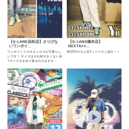
【G-LAND浜松店】さりげな
【G-LAND橋本店】
いワンポイ...
NESTA⭐︎⭐︎...
ワンポイントのネオンロゴが可愛らし
NESTAの大人気Tシャツのご紹介！！
いです！ サイズはそれ程大きくない為
1サイズ大きめで着るのがおすす...