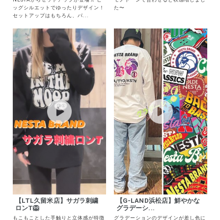
NESTAからセットアップが登場☆ ビ
モノトーンで合わせると秋感増しまし
ッグシルエットでゆったりデザイン！
た〜
セットアップはもちろん、パ...
【LTL久留米店】サガラ刺繍
【G-LAND浜松店】鮮やかな
ロンT🦁
グラデーシ...