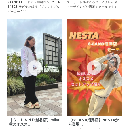
ガラアイテ...
フェイクレ...
233NB1106 サガラ刺繍ロンT 233N
ストリート感溢れるフェイクレイヤー
B1323 サガラ刺繍リブプリントプル
ドデザインがお洒落でクールです！！
パーカー 233...
【Ｇ－ＬＡＮＤ越谷店】Mika
【G-LAND沼津店】NESTAか
秋のオスス...
ら登場...