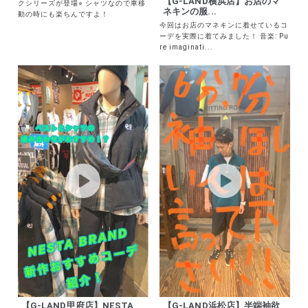
【G-LAND横浜店】お店のマ
ネキンの服...
【G-LAND橋本店】NESTAの
大人気...
今回はお店のマネキンに着せているコ
NESTAから昨年も大人気だったチェッ
ーデを実際に着てみました！ 音楽: Pu
クシリーズが登場⭐︎ シャツなので車移
re imaginati...
動の時にも楽ちんですよ！