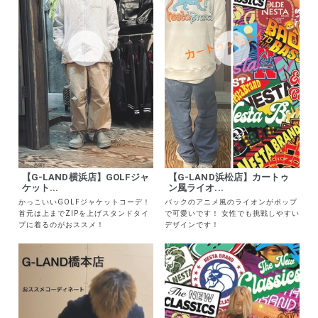
【G-LAND横浜店】GOLFジャ
【G-LAND浜松店】カートゥ
ケット...
ン風ライオ...
かっこいいGOLFジャケットコーデ！
バックのアニメ風のライオンがポップ
首元は上までZIPを上げスタンドタイ
で可愛いです！ 女性でも挑戦しやすい
プに着るのがおススメ！
デザインです！