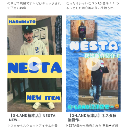
もこもことした手触りと立体感が特徴
グラデーションのデザインが差し色に
のサガラ刺繍です✨ ぜひチェックされ
なったオシャレなロンTが登場！！ つ
て下さいね😊
るっとした着心地の良い生地もオ...
【G-LAND橋本店】NESTA
【G-LAND沼津店】ネスタ秋
NEW...
物新作♪