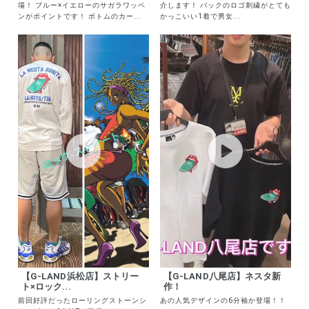
ネスタからスウェットアイテムが登
NESTA🦁から発売された 秋物🍁🍂紹
場！ ブルー×イエローのサガラワッペ
介します！ バックのロゴ刺繍がとても
ンがポイントです！ ボトムのカー...
かっこいい1着で男女...
【G-LAND浜松店】ストリー
【G-LAND八尾店】ネスタ新
ト×ロック...
作！