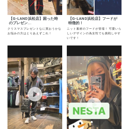
【G-LAND浜松店】困った時
【G-LAND浜松店】フードが
のプレゼン...
特徴的！
クリスマスプレゼントなに買おうかな
ニット素材のフードが登場！ 可愛いら
お悩みの方はとりあえずこれ！
しいデザインの為女性でも挑戦しやす
いです！