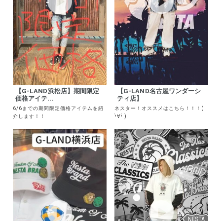
【G-LAND浜松店】期間限定
【G-LAND名古屋ワンダーシ
価格アイテ...
ティ店】
6/6までの期間限定価格アイテムを紹
ネスター！オススメはこちら！！！(
介します！！
•̀∀•́ )