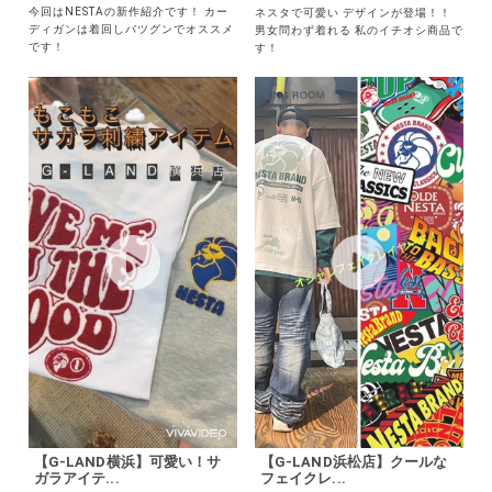
作紹介
ラ刺繍！！
今回はNESTAの新作紹介です！ カー
ネスタで可愛い デザインが登場！！
ディガンは着回しバツグンでオススメ
男女問わず着れる 私のイチオシ商品で
です！
す！
【G-LAND横浜】可愛い！サ
【G-LAND浜松店】クールな