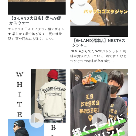
【G-LAND大日店】柔らか暖
かスウェー...
エンボス加工＆モノグラム柄デザイン
★ 柔らかく着心地が良く、更に軽量
型！ 雨や汚れにも強く、シワ...
【G-LAND沼津店】NESTAス
タジャ...
NESTAからでたNewジャケット！ 刺
繍が贅沢に入っている1着です！ ひと
つひとつの刺繍が存在感た...