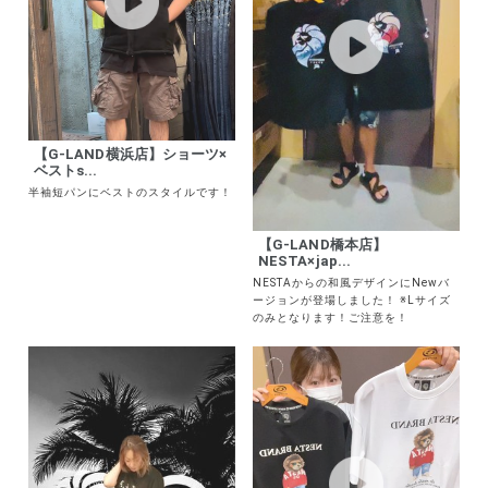
【G-LAND横浜店】ショーツ×
ベストs...
半袖短パンにベストのスタイルです！
【G-LAND橋本店】
NESTA×jap...
NESTAからの和風デザインにNewバ
ージョンが登場しました！ ※Lサイズ
のみとなります！ご注意を！