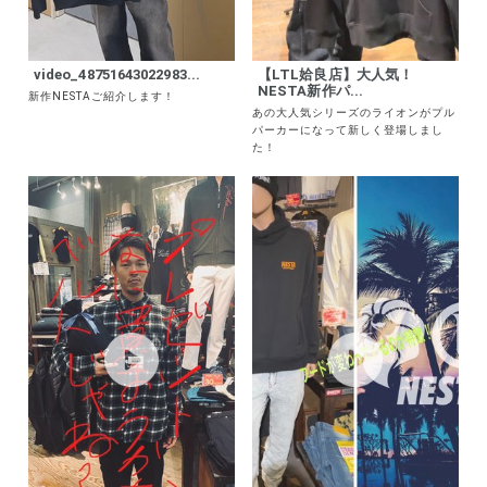
video_48751643022983...
【LTL姶良店】大人気！
NESTA新作パ...
新作NESTAご紹介します！
あの大人気シリーズのライオンがプル
パーカーになって新しく登場しまし
た！