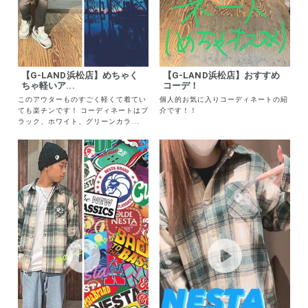
【G-LAND浜松店】めちゃく
【G-LAND浜松店】おすすめ
ちゃ軽いア...
コーデ！
このアウターものすごく軽くて着てい
個人的お気に入りコーディネートの紹
ても楽チンです！ コーディネートはブ
介です！！
ラック、ホワイト、グリーンカラ...