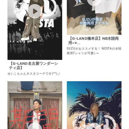
【G-LAND橋本店】NB水陸両
用~⭐︎...
SUZUがおススメする！ NESTAの水陸
両用Tシャツが可愛い⭐︎
【G-LAND名古屋ワンダーシ
ティ店】
せいこちゃんネスタコーデです(^^)ノ