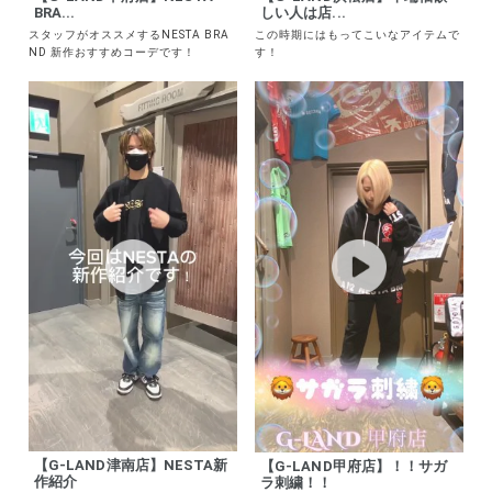
【G-LAND甲府店】NESTA
【G-LAND浜松店】半端袖欲
BRA...
しい人は店...
スタッフがオススメするNESTA BRA
この時期にはもってこいなアイテムで
ND 新作おすすめコーデです！
す！
【G-LAND津南店】NESTA新
【G-LAND甲府店】！！サガ