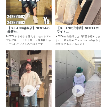
【G-LAND橋本店】NESTAの
【G-LAND沼津店】NESTAホ
最新セ...
ワイト...
NESTAから今から使える！セットアッ
NESTAから登場した 2商品を紹介しま
プが登場ーー！ストリート感満載！か
すっ！ 着心地＆ファッションの合わせ
っこいいデザインのご紹介です...
やすさ めちゃくちゃオス...