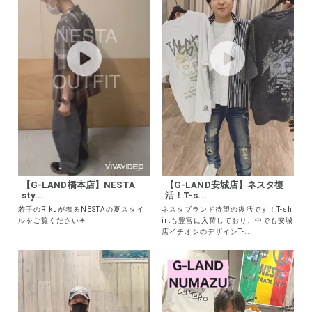
ブランドメニュー
新商品
カテゴリー
スタイリング
ニュース・特集
【G-LAND橋本店】NESTA
【G-LAND安城店】ネスタ復
sty...
活！T-s...
ランキング
若手のRikuが着るNESTAの夏スタイ
ネスタブランド待望の復活です！T-sh
ルをご覧ください✳︎
irtも豊富に入荷しており、中でも安城
お問い合わせ
店イチオシのデザインT-...