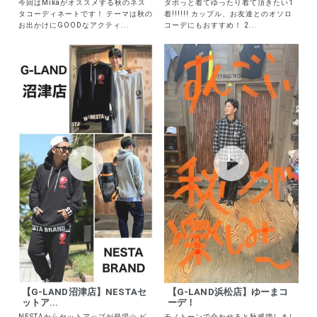
今回はMikaがオススメする秋のネス
ダボっと着てゆったり着て頂きたい1
タコーディネートです！ テーマは秋の
着!!!!!! カップル、お友達とのオソロ
お出かけにGOODなアクティ...
コーデにもおすすめ！ 2...
【G-LAND沼津店】NESTAセ
【G-LAND浜松店】ゆーまコ
ットア...
ーデ！