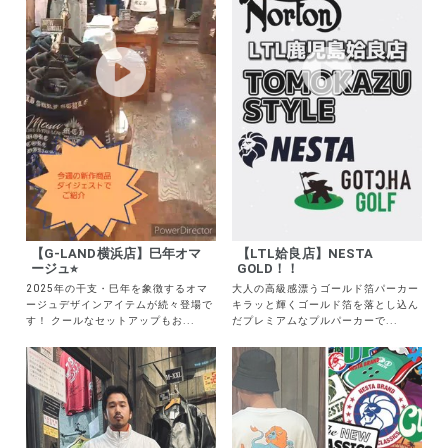
【G-LAND横浜店】巳年オマ
【LTL姶良店】NESTA
ージュ⭐︎
GOLD！！
2025年の干支・巳年を象徴するオマ
大人の高級感漂うゴールド箔パーカー
ージュデザインアイテムが続々登場で
キラッと輝くゴールド箔を落とし込ん
す！ クールなセットアップもお...
だプレミアムなプルパーカーで...