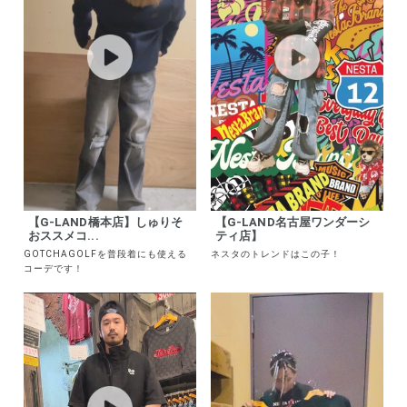
【G-LAND橋本店】しゅりそ
【G-LAND名古屋ワンダーシ
おススメコ...
ティ店】
GOTCHAGOLFを普段着にも使える
ネスタのトレンドはこの子！
コーデです！