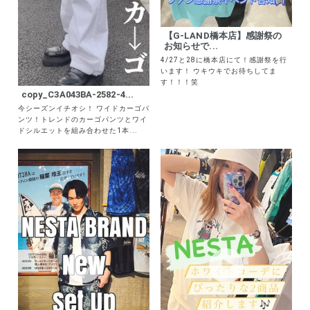
【G-LAND橋本店】感謝祭の
お知らせで...
4/27と28に橋本店にて！感謝祭を行
います！ ウキウキでお待ちしてま
す！！！笑
copy_C3A043BA-2582-4...
今シーズンイチオシ！ ワイドカーゴパ
ンツ！トレンドのカーゴパンツとワイ
ドシルエットを組み合わせた1本...