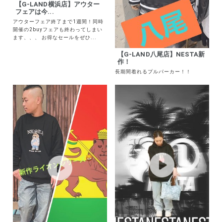
サイズ
【G-LAND横浜店】アウター
フェアは今...
S
M
L
アウターフェア終了まで1週間！同時
XL
XXL
XXXL
開催の2buyフェアも終わってしまい
ます、、、 お得なセールをぜひ...
29inc
30inc
32inc
34inc
36inc
38inc
【G-LAND八尾店】NESTA新
作！
40inc
KIDS
長期間着れるプルパーカー！！
カラー
tune
絞り込んで検索する