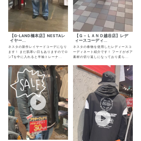
【G-LAND橋本店】NESTAレ
【Ｇ－ＬＡＮＤ越谷店】レデ
イヤー...
ィースコーディ...
キーワードから探す
ネスタの新作レイヤードコーデになり
ネスタの春物を使用したレディースコ
ます！ まだ肌寒い日もありますのでロ
ーディネート紹介です！ フードがボア
search
ンTを中に入れると半袖トレーナ...
素材の切り返しになっており柔ら...
価格から探す
円 ～
円
並び順
カテゴリ