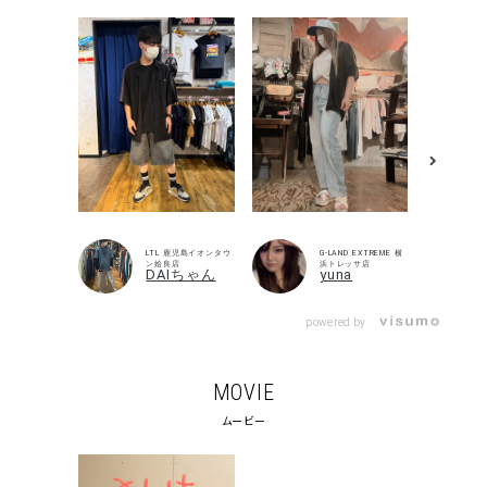
G-LAND EXTREME 横
LTL 鹿児島イオンタウ
浜トレッサ店
ン姶良店
yuna
DAIちゃん
powered by
MOVIE
ムービー