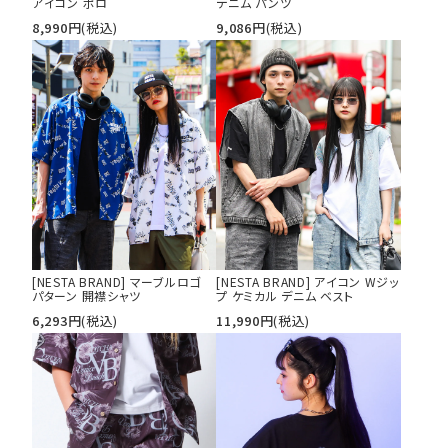
アイコン ポロ
デニム パンツ
8,990
円
(税込)
9,086
円
(税込)
[NESTA BRAND] マーブルロゴ
[NESTA BRAND] アイコン Wジッ
パターン 開襟シャツ
プ ケミカル デニム ベスト
6,293
円
(税込)
11,990
円
(税込)