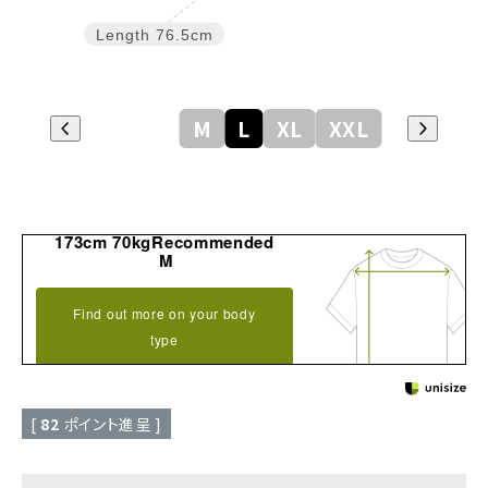
Length
76.5cm
M
L
XL
XXL
173cm 70kgRecommended
M
Find out more on your body
type
[
82
ポイント進呈 ]