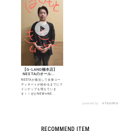
キーワードから探す
search
価格から探す
円 ～
円
【G-LAND橋本店】
並び順
NESTAのオール...
NESTAが復活して全身コー
ディネートが組めるまでにラ
インナップも増えていま
す！！ぜひNEW✳︎NE...
カテゴリ
powered by
サイズ
S
M
L
RECOMMEND ITEM