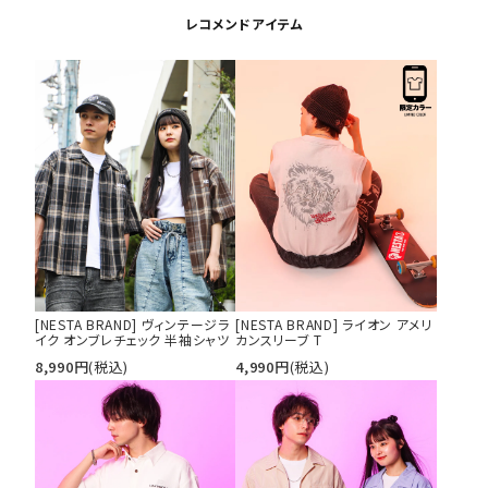
XL
XXL
XXXL
レコメンドアイテム
29inc
30inc
32inc
34inc
36inc
38inc
40inc
KIDS
カラー
tune
絞り込んで検索する
[NESTA BRAND] ヴィンテージラ
[NESTA BRAND] ライオン アメリ
イク オンブレチェック 半袖シャツ
カンスリーブ T
8,990
円
(税込)
4,990
円
(税込)