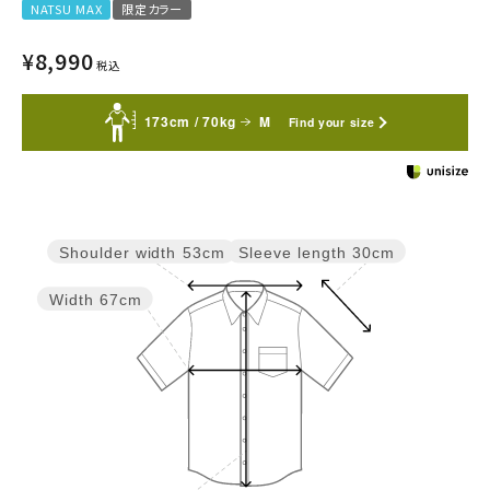
NATSU MAX
限定カラー
¥
8,990
税込
173cm / 70kg
M
Find your size
Sleeve length
30cm
Shoulder width
53cm
Width
67cm