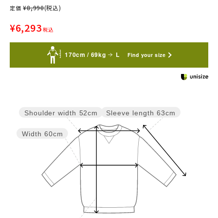
¥
8,990
(税込)
定価
¥
6,293
税込
170cm / 69kg
L
Find your size
Sleeve length
63cm
Shoulder width
52cm
Width
60cm