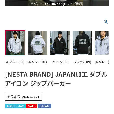
杢グレー：168cm/55kg(Lサイズ着用)
詳しい条件から探す
杢グレー(06)
杢グレー(06)
ブラック(09)
ブラック(09)
杢グレー(06
[NESTA BRAND] JAPAN加工 ダブル
アイコン ジップパーカー
商品番号
261NB1301
NATSU MAX
SALE
JAPAN