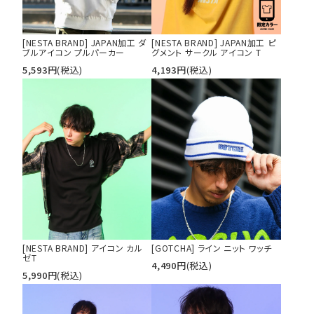
[NESTA BRAND] JAPAN加工 ダ
[NESTA BRAND] JAPAN加工 ピ
ブルアイコン プルパーカー
グメント サークル アイコン T
5,593
円
(税込)
4,193
円
(税込)
tune
絞り込んで検索する
[NESTA BRAND] アイコン カル
[GOTCHA] ライン ニット ワッチ
ゼT
4,490
円
(税込)
5,990
円
(税込)