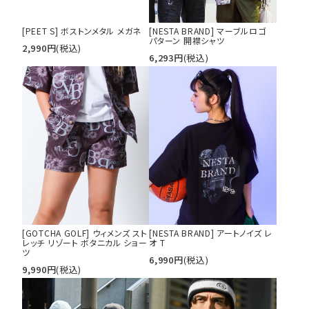
[PEET S] ボストンメタル メガネ
[NESTA BRAND] マーブルロゴ
パターン 開襟シャツ
2,990
円
(税込)
6,293
円
(税込)
[GOTCHA GOLF] ウィメンズ スト
[NESTA BRAND] アートノイズ レ
レッチ リゾート ボタニカル ショー
オ T
ツ
6,990
円
(税込)
9,990
円
(税込)