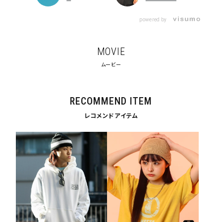
search
powered by
価格から探す
円 ～
円
MOVIE
並び順
ムービー
RECOMMEND ITEM
カテゴリ
レコメンドアイテム
サイズ
S
M
L
XL
XXL
XXXL
29inc
30inc
32inc
34inc
36inc
38inc
40inc
KIDS
カラー