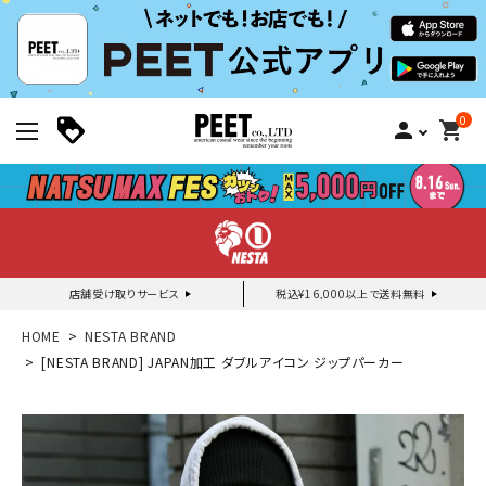
0
person
shopping_cart
店舗受け取りサービス
税込¥16,000以上で送料無料
新規会員登録｜ログイン
HOME
NESTA BRAND
[NESTA BRAND] JAPAN加工 ダブルアイコン ジップパーカー
ご利用ガイド
search