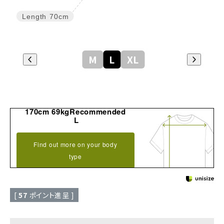
Length
70cm
M
L
XL
170cm 69kgRecommended
L
Find out more on your body
type
[
57
ポイント進呈 ]