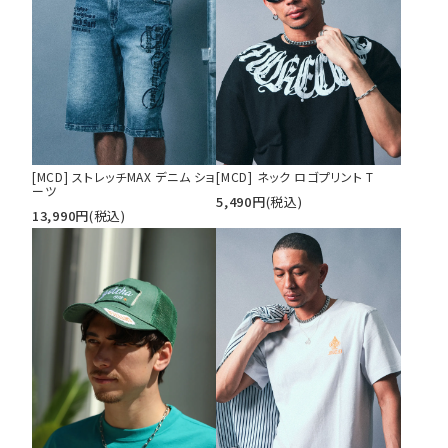
search
価格から探す
円 ～
円
並び順
[MCD] ストレッチMAX デニム ショ
[MCD] ネック ロゴプリント T
ーツ
5,490
円
(税込)
カテゴリ
13,990
円
(税込)
サイズ
S
M
L
XL
XXL
XXXL
29inc
30inc
32inc
34inc
36inc
38inc
40inc
KIDS
カラー