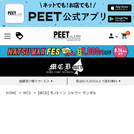
0
person
shopping_cart
店舗受け取りサービス
税込¥16,000以上で送料無料
新規会員登録｜ログイン
HOME
MCD
[MCD] モノトーン シャワー サンダル
ご利用ガイド
search