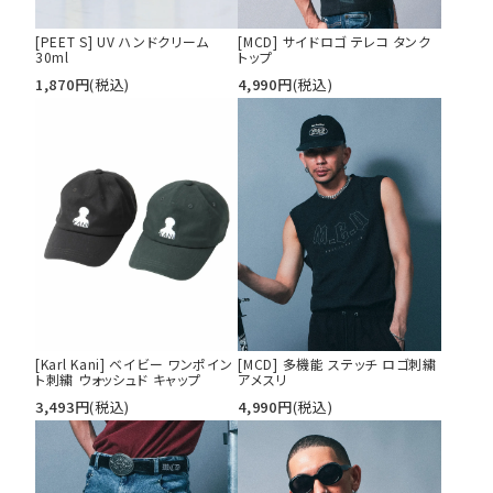
[PEET S] UV ハンドクリーム
[MCD] サイドロゴ テレコ タンク
30ml
トップ
1,870
円
(税込)
4,990
円
(税込)
[Karl Kani] ベイビー ワンポイン
[MCD] 多機能 ステッチ ロゴ刺繍
ト刺繍 ウォッシュド キャップ
アメスリ
3,493
円
(税込)
4,990
円
(税込)
キーワードから探す