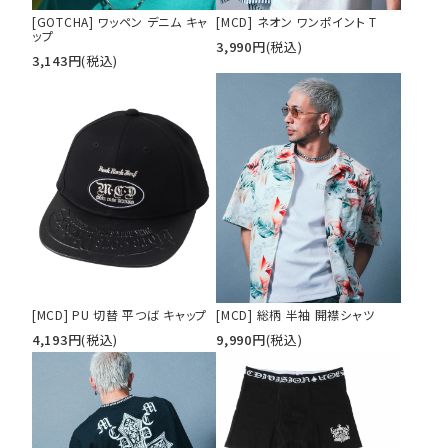
[GOTCHA] ワッペン デニム キャ
[MCD] ネオン ワンポイント T
ップ
3,990
円
(税込)
3,143
円
(税込)
tune
絞り込んで検索する
[MCD] PU 切替 平つば キャップ
[MCD] 総柄 半袖 開襟シャツ
4,193
円
(税込)
9,990
円
(税込)