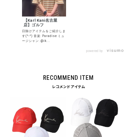
【Karl Kani名古屋
店】ゴルフ
日除けアイテムをご紹介しま
す(^-^) 音楽: Paradise ミュ
ージシャン: @ik...
powered by
RECOMMEND ITEM
レコメンドアイテム
キーワードから探す
search
価格から探す