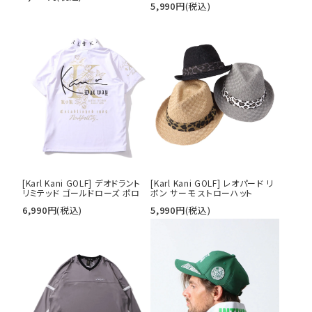
5,990
円
(税込)
tune
絞り込んで検索する
[Karl Kani GOLF] デオドラント
[Karl Kani GOLF] レオパード リ
リミテッド ゴールドローズ ポロ
ボン サーモ ストローハット
6,990
円
(税込)
5,990
円
(税込)