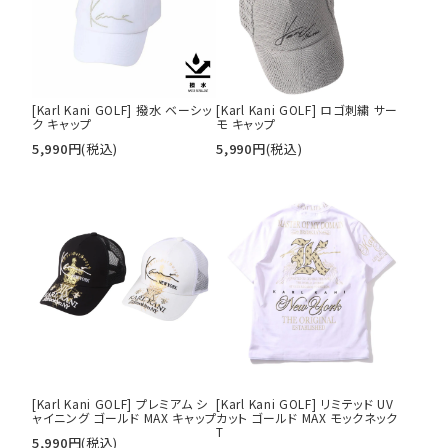
円 ～
円
並び順
[Karl Kani GOLF] 撥水 ベーシッ
[Karl Kani GOLF] ロゴ刺繍 サー
ク キャップ
モ キャップ
カテゴリ
5,990
円
(税込)
5,990
円
(税込)
サイズ
S
M
L
XL
XXL
XXXL
29inc
30inc
32inc
34inc
36inc
38inc
40inc
KIDS
カラー
[Karl Kani GOLF] プレミアム シ
[Karl Kani GOLF] リミテッド UV
ャイニング ゴールド MAX キャップ
カット ゴールド MAX モックネック
T
5,990
円
(税込)