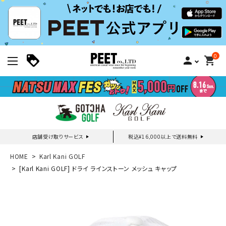
0
person
shopping_cart
店舗受け取りサービス
税込¥16,000以上で送料無料
新規会員登録｜ログイン
HOME
Karl Kani GOLF
[Karl Kani GOLF] ドライ ラインストーン メッシュ キャップ
ご利用ガイド
search