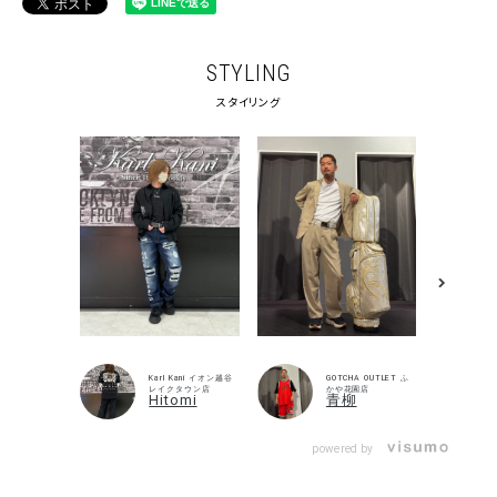
STYLING
スタイリング
Karl Kani イオン越谷
GOTCHA OUTLET ふ
レイクタウン店
かや花園店
Hitomi
青柳
powered by