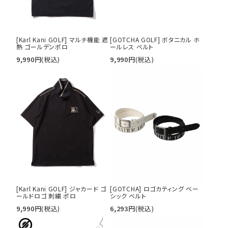
40inc
KIDS
カラー
[Karl Kani GOLF] マルチ機能 遮
[GOTCHA GOLF] ボタニカル ホ
熱 ゴールデンポロ
ールレス ベルト
9,990
円
(税込)
9,990
円
(税込)
tune
絞り込んで検索する
[Karl Kani GOLF] ジャカード ゴ
[GOTCHA] ロゴカティング ベー
ールドロゴ 刺繍 ポロ
シック ベルト
9,990
円
(税込)
6,293
円
(税込)