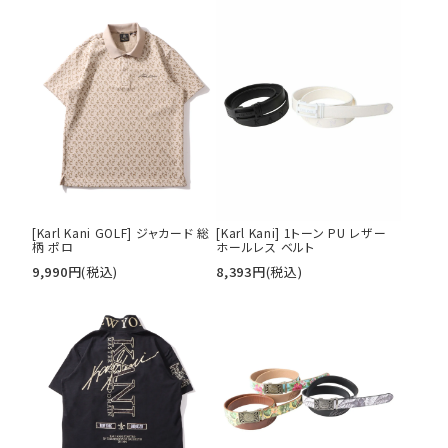
キーワードから探す
search
価格から探す
円 ～
円
並び順
[Karl Kani GOLF] ジャカード 総
[Karl Kani] 1トーン PU レザー
柄 ポロ
ホールレス ベルト
カテゴリ
9,990
円
(税込)
8,393
円
(税込)
サイズ
S
M
L
XL
XXL
XXXL
29inc
30inc
32inc
34inc
36inc
38inc