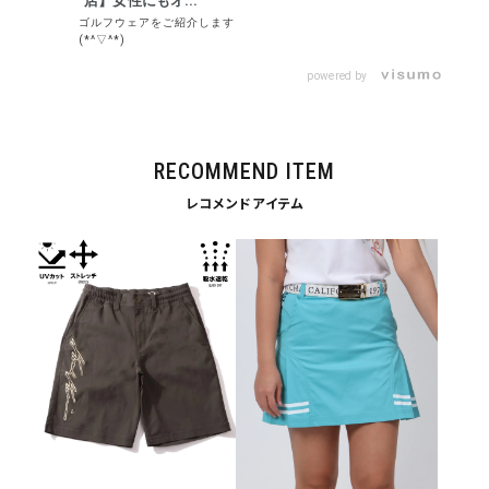
店】女性にもオ...
並び順
ゴルフウェアをご紹介します
(*^▽^*)
powered by
カテゴリ
RECOMMEND ITEM
サイズ
レコメンドアイテム
S
M
L
XL
XXL
XXXL
29inc
30inc
32inc
34inc
36inc
38inc
40inc
KIDS
カラー