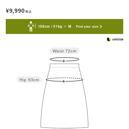
¥
9,990
税込
158cm / 51kg
M
Find your size
Waist
72cm
Hip
93cm