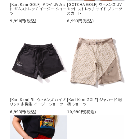
[Karl Kani GOLF] ドライ UVカッ
[GOTCHA GOLF] ウィメンズ UV
tune
絞り込んで検索する
ト ガムストレッチ イージー ショー
カット ストレッチ サイド プリーツ
ツ
スカート
9,990
円
(税込)
6,993
円
(税込)
[Karl Kani] RL ウィメンズ ハイブ
[Karl Kani GOLF] ジャカード 総
リッド 多機能 イージーショーツ
柄 ショーツ
6,993
円
(税込)
10,990
円
(税込)