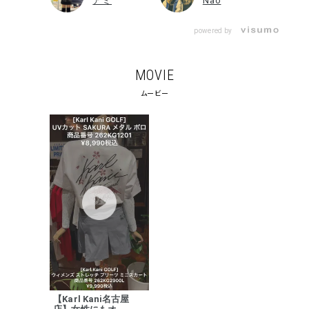
アミ
Nao
powered by
MOVIE
ムービー
キーワードから探す
search
価格から探す
円 ～
円
【Karl Kani名古屋