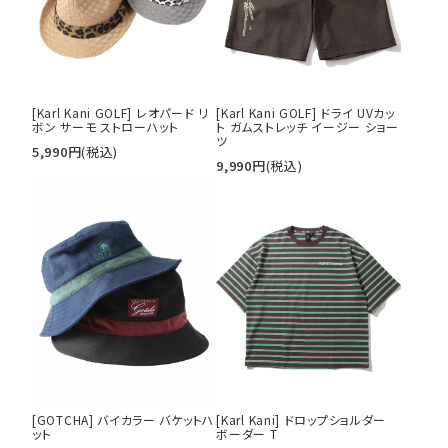
search
価格から探す
円 ～
円
[Karl Kani GOLF] レオパード リ
[Karl Kani GOLF] ドライ UVカッ
ボン サーモ ストローハット
ト ガムストレッチ イージー ショー
並び順
ツ
5,990
円
(税込)
9,990
円
(税込)
カテゴリ
サイズ
S
M
L
XL
XXL
XXXL
29inc
30inc
32inc
34inc
36inc
38inc
40inc
KIDS
[GOTCHA] バイカラー バケットハ
[Karl Kani] ドロップショルダー
ット
ボーダー T
カラー