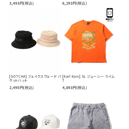
3,493
円
(税込)
6,293
円
(税込)
tune
絞り込んで検索する
[GOTCHA] フェイクスウェード バ
[Karl Kani] SL ジューシー ライム
ケットハット
T
2,495
円
(税込)
4,893
円
(税込)