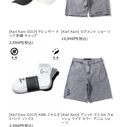
[Karl Kani GOLF] PU レザー ド
[Karl Kani] ピグメント ショーツ
ッグ 刺繍 キャップ
10,990
円
(税込)
2,990
円
(税込)
[Karl Kani GOLF] KANI ミドル丈
[Karl Kani] アシッド ケミカルウォ
3パック ソックス
ッシュ ワイド カラー デニム ショ
ーツ
3,990
円
(税込)