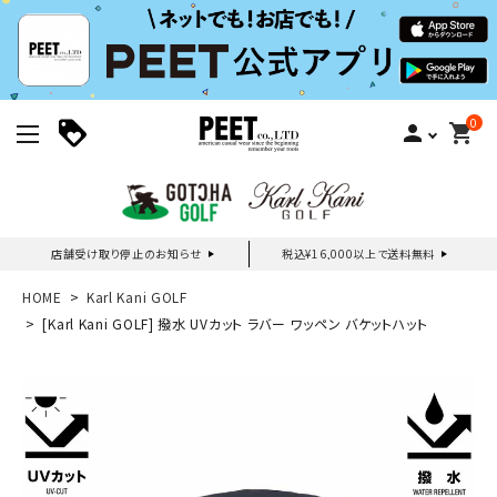
0
person
shopping_cart
店舗受け取り停止のお知らせ
税込¥16,000以上で送料無料
新規会員登録｜ログイン
HOME
Karl Kani GOLF
[Karl Kani GOLF] 撥水 UVカット ラバー ワッペン バケットハット
ご利用ガイド
search