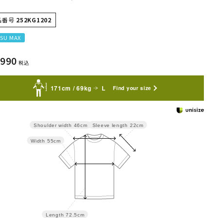
品番号
252KG1202
SU MAX
,990
税込
171cm / 69kg
L
Find your size
Sleeve length
22cm
Shoulder width
46cm
Width
55cm
Length
72.5cm