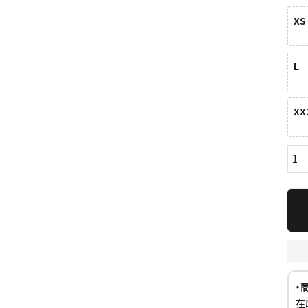
XS
L
XX
ら探す
並び順
円 ～
円
・
在