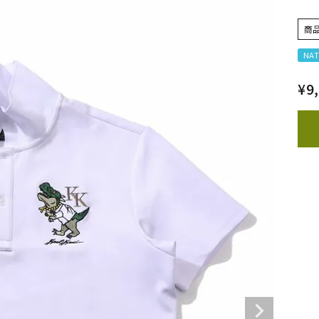
商
NAT
¥
9