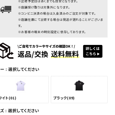
※出荷予定日はあくまでも目安となります。
ブラック
※店舗受け取りは対象外になります。
※コンビニ決済の場合は入金済みのご注文が対象です。
※店舗在庫にて出荷する場合は発送が遅れることがございま
す。
※お客様の端末の時刻設定に依存しております。
ク(09)
ブラック(09)
ブラック(09)
ブラック(09)
ホワイト
ブラック
ラー
選択してください
(01)
イト(01)
ブラック(09)
イズ
選択してください