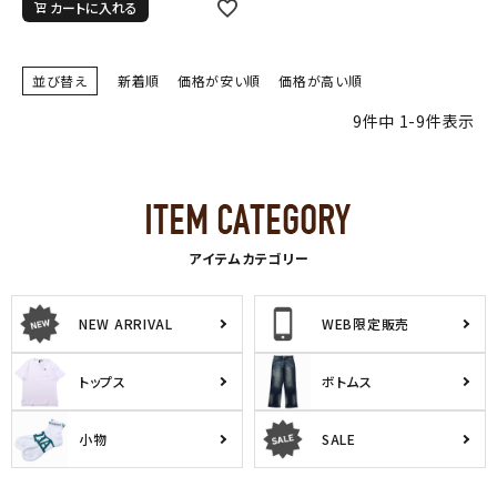
カートに入れる
並び替え
新着順
価格が安い順
価格が高い順
9
件中
1
-
9
件表示
キーワードから探す
search
アイテムカテゴリー
価格から探す
円 ～
円
NEW ARRIVAL
WEB限定販売
並び順
トップス
ボトムス
小物
SALE
カテゴリ