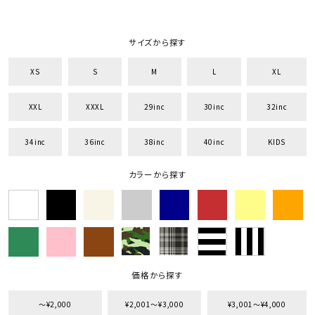
サイズ
サイズから探す
S
M
L
XL
XXL
XXXL
XS
S
M
L
XL
29inc
30inc
32inc
34inc
36inc
38inc
XXL
XXXL
29inc
30inc
32inc
40inc
KIDS
カラー
34inc
36inc
38inc
40inc
KIDS
カラーから探す
tune
絞り込んで検索する
価格から探す
〜¥2,000
¥2,001〜¥3,000
¥3,001〜¥4,000