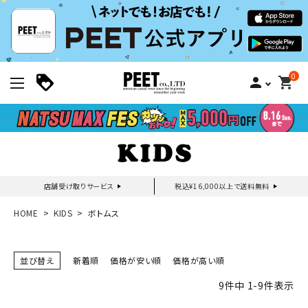
0
person
shopping_cart
店舗受け取りサービス
税込¥16,000以上で送料無料
新規会員登録｜ログイン
HOME
KIDS
ボトムス
ご利用ガイド
並び替え
新着順
価格が安い順
価格が高い順
9
件中
1
-
9
件表示
search