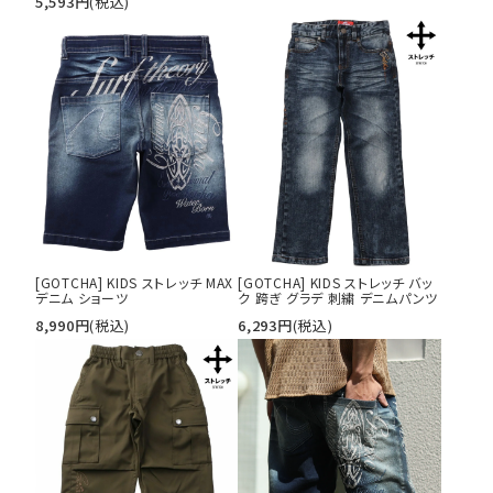
5,593
円
(税込)
カテゴリ
サイズ
S
M
L
XL
XXL
XXXL
29inc
30inc
32inc
34inc
36inc
38inc
40inc
KIDS
[GOTCHA] KIDS ストレッチ MAX
[GOTCHA] KIDS ストレッチ バッ
カラー
デニム ショーツ
ク 跨ぎ グラデ 刺繍 デニムパンツ
8,990
円
(税込)
6,293
円
(税込)
tune
絞り込んで検索する