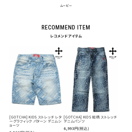
ムービー
RECOMMEND ITEM
レコメンドアイテム
キーワードから探す
search
価格から探す
円 ～
円
[GOTCHA] KIDS ストレッチ レタ
[GOTCHA] KIDS 総柄 ストレッチ
並び順
ーグラフィック パターン デニムシ
デニムパンツ
ョーツ
6,993
円
(税込)