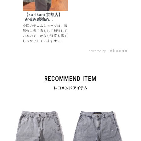
キーワードから探す
【karlkani 京都店】
★渋み感強め...
search
今回のデニムショーツは、膝
部分に当て布をして補強して
価格から探す
いるので、かなり強度も高く
しっかりしています★ ...
円 ～
円
powered by
並び順
RECOMMEND ITEM
カテゴリ
レコメンドアイテム
サイズ
S
M
L
XL
XXL
XXXL
29inc
30inc
32inc
34inc
36inc
38inc