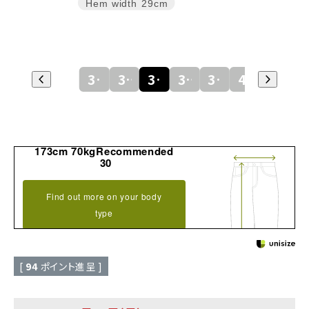
Hem width
29cm
30
32
34
36
38
40
173cm 70kgRecommended
30
Find out more on your body
type
[
94
ポイント進呈 ]