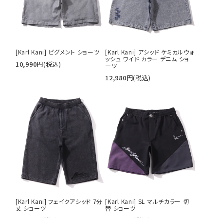
40inc
KIDS
カラー
[Karl Kani] ピグメント ショーツ
[Karl Kani] アシッド ケミカルウォ
ッシュ ワイド カラー デニム ショ
10,990
円
(税込)
ーツ
12,980
円
(税込)
tune
絞り込んで検索する
[Karl Kani] フェイクアシッド 7分
[Karl Kani] SL マルチカラー 切
丈 ショーツ
替 ショーツ