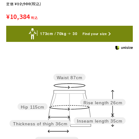
¥
12,980
(税込)
定価
¥
10,384
税込
173cm / 70kg
30
Find your size
Waist
87cm
Rise length
26cm
Hip
115cm
Inseam length
35cm
Thickness of thigh
36cm