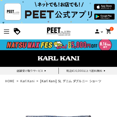
0
person
shopping_cart
店舗受け取りサービス
税込¥16,000以上で送料無料
新規会員登録｜ログイン
HOME
Karl Kani
[Karl Kani] SL デニム ダブルニー ショーツ
ご利用ガイド
search