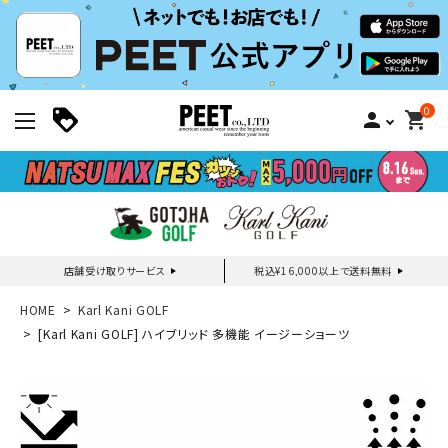
0
person
shopping_cart
店舗受け取りサービス
税込¥16,000以上で送料無料
新規会員登録｜ログイン
HOME
Karl Kani GOLF
[Karl Kani GOLF] ハイブリッド 多機能 イージーショーツ
ご利用ガイド
search