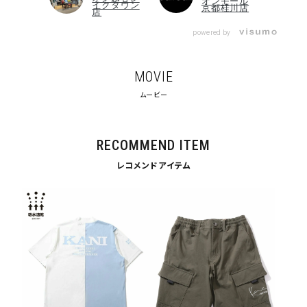
オンモール
イクタウン
京都桂川店
店
並び順
powered by
カテゴリ
MOVIE
ムービー
サイズ
S
M
L
RECOMMEND ITEM
XL
XXL
XXXL
レコメンドアイテム
29inc
30inc
32inc
34inc
36inc
38inc
40inc
KIDS
カラー