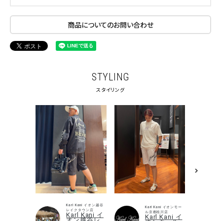
商品についてのお問い合わせ
STYLING
スタイリング
キーワードから探す
search
価格から探す
Karl Kani イオン越谷
Karl Kani イオンモー
円 ～
円
レイクタウン店
ル京都桂川店
Karl Kani イ
Karl Kani イ
オン越谷レ