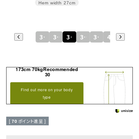
Hem width
27cm
30
32
34
36
38
40
173cm 70kgRecommended
30
Find out more on your body
type
[
70
ポイント進呈 ]