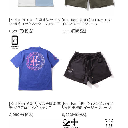
tune
絞り込んで検索する
[Karl Kani GOLF] 吸水速乾 バッ
[Karl Kani GOLF] ストレッチ ナ
ク 切替 モックネック Tシャツ
イロン カーゴ ショーツ
6,293
円
(税込)
7,693
円
(税込)
[Karl Kani GOLF] マルチ機能 遮
[Karl Kani] RL ウィメンズ ハイブ
熱 グラデロゴ ハイネック T
リッド 多機能 イージーショーツ
8,990
円
(税込)
6,993
円
(税込)