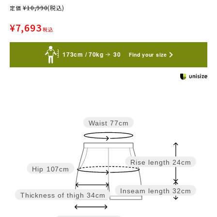
¥
10,990
(税込)
定価
¥
7,693
税込
173cm / 70kg
30
Find your size
Waist
77cm
Rise length
24cm
Hip
107cm
Inseam length
32cm
Thickness of thigh
34cm