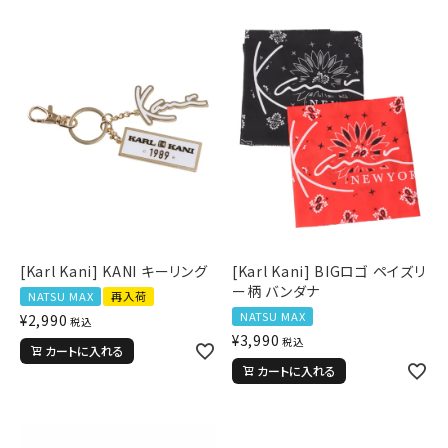
ブランドメニュー
新商品
カテゴリー
スタイリング
ニュース・特集
[Karl Kani] KANI キーリング
[Karl Kani] BIGロゴ ペイズリ
ランキング
ー柄 バンダナ
NATSU MAX
再入荷
お問い合わせ
NATSU MAX
¥
2,990
税込
¥
3,990
税込
カートに入れる
カートに入れる