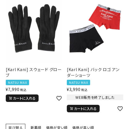
詳しい条件から探す
[Karl Kani] スウェード グロー
[Karl Kani] バック ロゴ アン
ブ
ダーショーツ
NATSU MAX
NATSU MAX
¥
7,990
¥
3,990
税込
税込
WEB販売を終了しました
カートに入れる
カートに入れる
並び替え
新着順
価格が安い順
価格が高い順