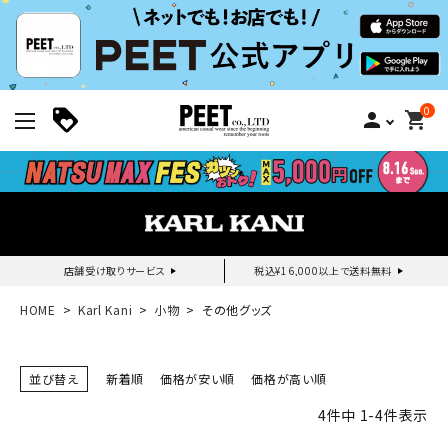
0
person
shopping_cart
店舗受け取りサービス
税込¥16,000以上で送料無料
新規会員登録｜ログイン
HOME
Karl Kani
小物
その他グッズ
ご利用ガイド
並び替え
新着順
価格が安い順
価格が高い順
4
件中
1
-
4
件表示
search