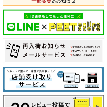
29inc
30inc
32inc
34inc
36inc
38inc
40inc
KIDS
カラー
tune
絞り込んで検索する